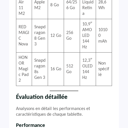
Air
Apple
64/25
Liquid
28,6
8 Go
11
M2
6 Go
Retin
Wh
M2
a
10,9″
RED
Snapd
AMO
1010
MAGI
ragon
256
12 Go
LED
0
C
8 Gen
Go
144
mAh
Nova
3
Hz
HON
Snapd
12,3″
OR
Non
ragon
512
OLED
Magi
16 Go
spécif
8s
Go
144
c Pad
ié
Gen 3
Hz
2
Évaluation détaillée
Analysons en détail les performances et
caractéristiques de chaque tablette.
Performance