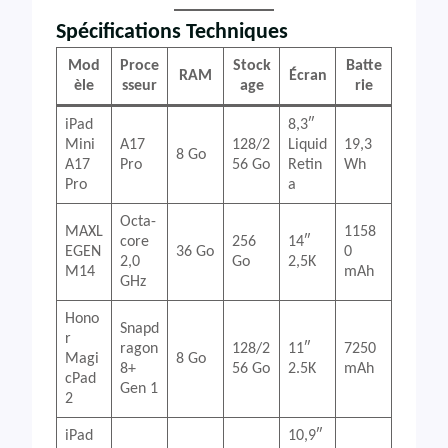
Spécifications Techniques
Mod
Proce
Stock
Batte
RAM
Écran
èle
sseur
age
rie
iPad
8,3″
Mini
A17
128/2
Liquid
19,3
8 Go
A17
Pro
56 Go
Retin
Wh
Pro
a
Octa-
MAXL
1158
core
256
14″
EGEN
36 Go
0
2,0
Go
2,5K
M14
mAh
GHz
Hono
Snapd
r
ragon
128/2
11″
7250
Magi
8 Go
8+
56 Go
2.5K
mAh
cPad
Gen 1
2
iPad
10,9″