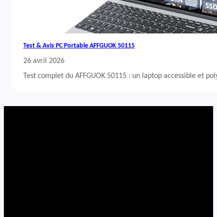
Test & Avis PC Portable AFFGUOK 50115
26 avril 2026
Test complet du AFFGUOK 50115 : un laptop accessible et po