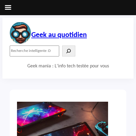
Aller
au
contenu
Geek au quotidien
R
e
c
Geek mania : L'info tech testée pour vous
h
e
r
c
h
e
r