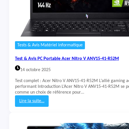
-
P
5
C
1
P
-
o
5
r
6
t
7
a
8
b
Tests & Avis Matériel informatique
)
l
e
Test & Avis PC Portable Acer Nitro V ANV15-41-R52M
M
S
14 octobre 2025
I
C
Test complet : Acer Nitro V ANV15-41-R52M L’allié gaming ac
y
performant Introduction L’Acer Nitro V ANV15-41-R52M se p
b
comme un choix de référence pour…
o
r
Lire la suite…
g
:
1
T
5
e
A
s