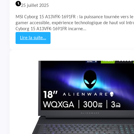
C
25 juillet 2025
E
M
MSI Cyborg 15 A13VFK-1691FR : la puissance tournée vers le
A
gamer accessible, expérience technologique de haut vol Intr
G
Cyborg 15 A13VFK-1691FR incarne…
I
C
Lire la suite…
L
:
X
T
1
e
5
s
P
t
R
&
O
A
v
i
s
P
C
P
o
r
t