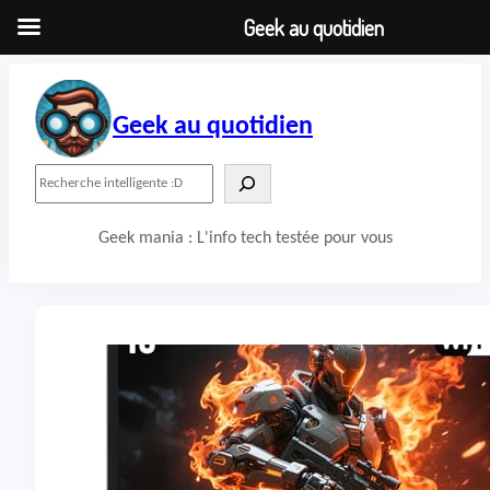
Geek au quotidien
Aller
au
contenu
Geek au quotidien
R
e
c
Geek mania : L'info tech testée pour vous
h
e
r
c
h
e
r