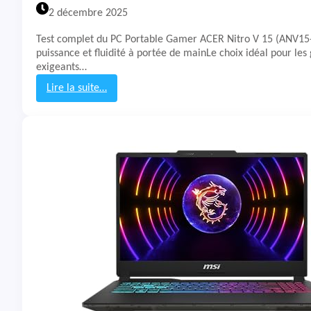
S
2 décembre 2025
I
K
Test complet du PC Portable Gamer ACER Nitro V 15 (ANV15-
a
puissance et fluidité à portée de mainLe choix idéal pour le
t
exigeants…
a
n
Lire la suite…
a
:
1
T
5
e
H
s
X
t
B
&
1
A
4
v
W
i
G
s
K
P
-
C
0
P
1
o
8
r
F
t