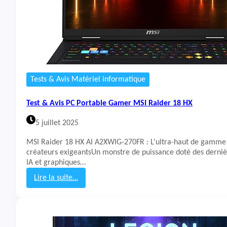
1
P
6
C
9
P
1
o
F
r
R
t
a
b
Tests & Avis Matériel informatique
l
e
Test & Avis PC Portable Gamer MSI Raider 18 HX
A
l
5 juillet 2025
i
e
MSI Raider 18 HX AI A2XWIG-270FR : L’ultra-haut de gamme
n
créateurs exigeantsUn monstre de puissance doté des derniè
w
IA et graphiques…
a
r
Lire la suite…
e
:
A
T
r
e
e
s