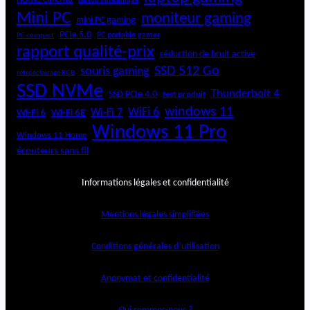
laptop bureautique
Mini PC
moniteur gaming
mini PC gaming
PCIe 5.0
PC portable gamer
PC compact
rapport qualité-prix
réduction de bruit active
SSD 512 Go
souris gaming
rétroéclairage RGB
SSD NVMe
Thunderbolt 4
SSD PCIe 4.0
test produit
windows 11
WiFi 6
Wi-Fi 6E
Wi-Fi 7
Wi-Fi 6
Windows 11 Pro
Windows 11 Home
écouteurs sans fil
Informations légales et confidentialité
Mentions légales simplifiées
Conditions générales d’utilisation
Anonymat et confidentialité