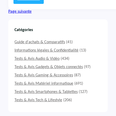
I
:
R
T
Page suivante
a
e
i
s
d
t
e
&
Catégories
r
A
1
v
Guide d'achats & Comparatifs
(41)
8
i
H
s
Informations légales & Confidentialité
(13)
X
P
Tests & Avis Audio & Vidéo
(434)
C
P
Tests & Avis Gadgets & Objets connectés
(97)
o
Tests & Avis Gaming & Accessoires
(87)
r
t
Tests & Avis Matériel informatique
(691)
a
b
Tests & Avis Smartphones & Tablettes
(127)
l
Tests & Avis Tech & Lifestyle
(206)
e
L
e