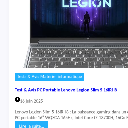
a
t
-
&
5
A
1
v
i
s
P
C
P
o
r
t
a
b
Tests & Avis Matériel informatique
l
e
Test & Avis PC Portable Lenovo Legion Slim 5 16IRH8
G
a
16 juin 2025
m
e
Lenovo Legion Slim 5 16IRH8 : La puissance gaming dans un 
r
PC portable 16″ WQXGA 165Hz, Intel Core i7-13700H, 16Go
M
S
Lire la suite…