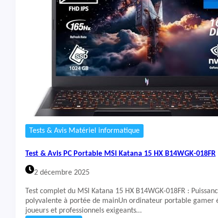
t
&
A
v
i
s
P
C
P
o
r
t
a
b
Tests & Avis Matériel informatique
l
e
Test & Avis PC Portable MSI Katana 15 HX B14WGK-018FR
N
A
2 décembre 2025
I
K
Test complet du MSI Katana 15 HX B14WGK-018FR : Puissan
L
polyvalente à portée de mainUn ordinateur portable gamer é
U
joueurs et professionnels exigeants…
L