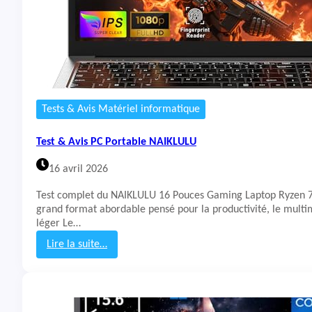
Tests & Avis Matériel informatique
Test & Avis PC Portable NAIKLULU
16 avril 2026
Test complet du NAIKLULU 16 Pouces Gaming Laptop Ryzen
grand format abordable pensé pour la productivité, le multim
léger Le…
Lire la suite…
:
T
e
s