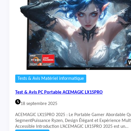
1
t
3
&
V
A
E
v
-
i
2
s
0
P
9
C
2
P
F
o
R
r
t
a
b
Tests & Avis Matériel informatique
l
e
Test & Avis PC Portable ACEMAGIC LX15PRO
A
c
18 septembre 2025
e
r
ACEMAGIC LX15PRO 2025 : Le Portable Gamer Abordable Qui
N
SegmentPuissance Ryzen, Design Élégant et Expérience Mul
i
Accessible Introduction L’ACEMAGIC LX15PRO 2025 est un…
t