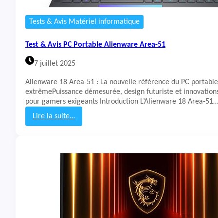
a
b
Tests & Avis Matériel informatique
l
e
Test & Avis PC Portable Alienware Area-51
M
S
7 juillet 2025
I
C
Alienware 18 Area-51 : La nouvelle référence du PC portabl
y
extrêmePuissance démesurée, design futuriste et innovation
b
pour gamers exigeants Introduction L’Alienware 18 Area-51
o
r
Lire la suite…
g
:
1
T
5
e
A
s
1
t
3
&
V
A
F
v
K
i
-
s