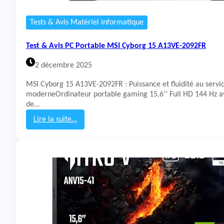
R
a
b
Tests & Avis Matériel informatique
l
e
Test & Avis PC Portable MSI Cyborg 15 A13VE-2092FR
A
C
2 décembre 2025
E
R
MSI Cyborg 15 A13VE-2092FR : Puissance et fluidité au serv
N
moderneOrdinateur portable gaming 15,6’’ Full HD 144 Hz av
i
de…
t
r
Lire la suite…
o
:
V
T
1
e
5
s
(
t
A
&
N
A
V
v
1
i
5
s