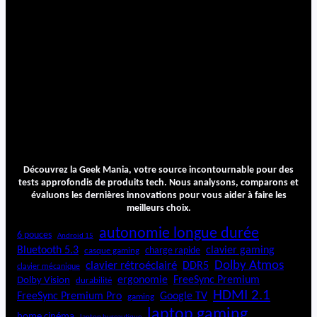
Découvrez la Geek Mania, votre source incontournable pour des
tests approfondis de produits tech. Nous analysons, comparons et
évaluons les dernières innovations pour vous aider à faire les
meilleurs choix.
autonomie longue durée
6 pouces
Android 15
Bluetooth 5.3
clavier gaming
charge rapide
casque gaming
Dolby Atmos
clavier rétroéclairé
DDR5
clavier mécanique
ergonomie
FreeSync Premium
Dolby Vision
durabilité
HDMI 2.1
FreeSync Premium Pro
Google TV
gaming
laptop gaming
home cinéma