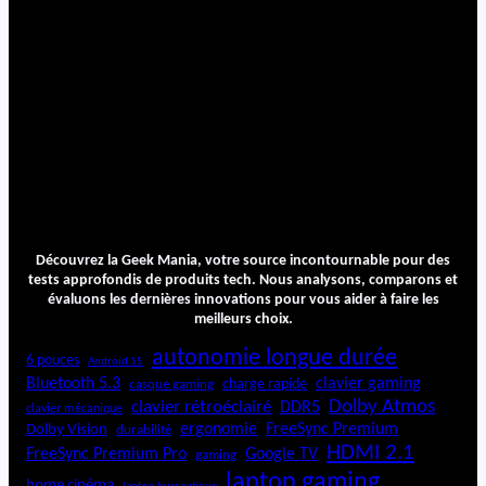
Découvrez la Geek Mania, votre source incontournable pour des
tests approfondis de produits tech. Nous analysons, comparons et
évaluons les dernières innovations pour vous aider à faire les
meilleurs choix.
autonomie longue durée
6 pouces
Android 15
Bluetooth 5.3
clavier gaming
charge rapide
casque gaming
Dolby Atmos
clavier rétroéclairé
DDR5
clavier mécanique
ergonomie
FreeSync Premium
Dolby Vision
durabilité
HDMI 2.1
FreeSync Premium Pro
Google TV
gaming
laptop gaming
home cinéma