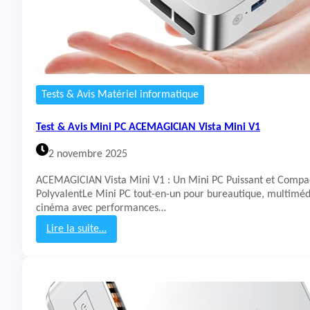
i
n
i
P
C
G
M
Tests & Avis Matériel informatique
K
t
Test & Avis Mini PC ACEMAGICIAN Vista Mini V1
e
c
2 novembre 2025
N
9
ACEMAGICIAN Vista Mini V1 : Un Mini PC Puissant et Compa
7
PolyvalentLe Mini PC tout-en-un pour bureautique, multimé
cinéma avec performances…
Lire la suite…
:
T
e
s
t