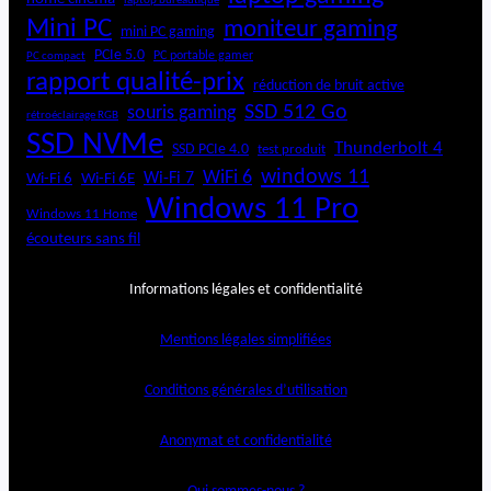
laptop bureautique
Mini PC
moniteur gaming
mini PC gaming
PCIe 5.0
PC portable gamer
PC compact
rapport qualité-prix
réduction de bruit active
SSD 512 Go
souris gaming
rétroéclairage RGB
SSD NVMe
Thunderbolt 4
SSD PCIe 4.0
test produit
windows 11
WiFi 6
Wi-Fi 6E
Wi-Fi 7
Wi-Fi 6
Windows 11 Pro
Windows 11 Home
écouteurs sans fil
Informations légales et confidentialité
Mentions légales simplifiées
Conditions générales d’utilisation
Anonymat et confidentialité