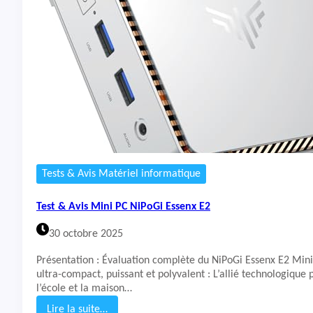
&
A
v
i
s
M
i
n
i
P
C
A
C
Tests & Avis Matériel informatique
E
M
Test & Avis Mini PC NiPoGi Essenx E2
A
G
30 octobre 2025
I
C
Présentation : Évaluation complète du NiPoGi Essenx E2 Min
I
ultra-compact, puissant et polyvalent : L’allié technologique 
A
l’école et la maison…
N
V
Lire la suite…