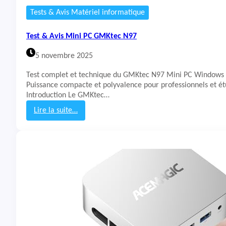
I
Tests & Avis Matériel informatique
N
I
Test & Avis Mini PC GMKtec N97
X
Z
5 novembre 2025
9
7
Test complet et technique du GMKtec N97 Mini PC Windows 1
Puissance compacte et polyvalence pour professionnels et ét
Introduction Le GMKtec…
Lire la suite…
:
T
e
s
t
&
A
v
i
s
M