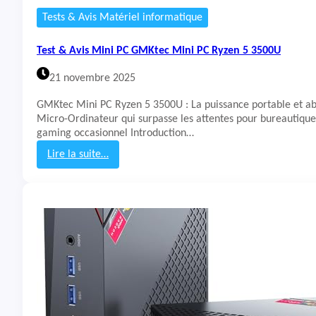
l
Tests & Avis Matériel informatique
a
c
Test & Avis Mini PC GMKtec Mini PC Ryzen 5 3500U
k
v
21 novembre 2025
i
e
GMKtec Mini PC Ryzen 5 3500U : La puissance portable et a
w
Micro-Ordinateur qui surpasse les attentes pour bureautique
M
gaming occasionnel Introduction…
P
6
Lire la suite…
0
:
T
e
s
t
&
A
v
i
s
M