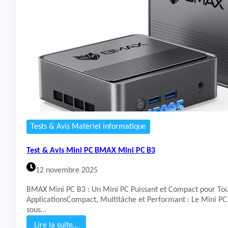
5
&
3
A
5
v
0
i
0
s
U
M
i
n
i
P
C
N
i
Tests & Avis Matériel informatique
P
o
Test & Avis Mini PC BMAX Mini PC B3
G
i
12 novembre 2025
A
M
BMAX Mini PC B3 : Un Mini PC Puissant et Compact pour Tou
0
ApplicationsCompact, Multitâche et Performant : Le Mini 
6
sous…
P
r
Lire la suite…