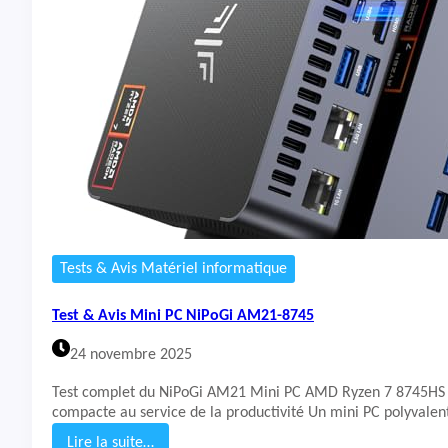
t
&
A
v
i
s
M
i
n
i
P
C
A
C
Tests & Avis Matériel informatique
E
M
Test & Avis Mini PC NiPoGi AM21-8745
A
G
24 novembre 2025
I
C
Test complet du NiPoGi AM21 Mini PC AMD Ryzen 7 8745HS :
I
compacte au service de la productivité Un mini PC polyvalen
A
N
Lire la suite…