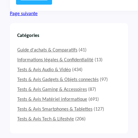
i
:
s
T
Page suivante
t
e
a
s
M
t
i
&
Catégories
n
A
i
v
Guide d'achats & Comparatifs
(41)
V
i
1
s
Informations légales & Confidentialité
(13)
M
Tests & Avis Audio & Vidéo
(434)
i
n
Tests & Avis Gadgets & Objets connectés
(97)
i
Tests & Avis Gaming & Accessoires
(87)
P
C
Tests & Avis Matériel informatique
(691)
N
i
Tests & Avis Smartphones & Tablettes
(127)
P
Tests & Avis Tech & Lifestyle
(206)
o
G
i