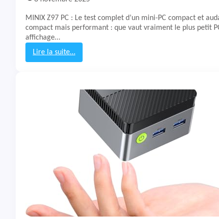
n
i
MINIX Z97 PC : Le test complet d’un mini-PC compact et aud
P
compact mais performant : que vaut vraiment le plus petit PC
C
affichage…
B
3
Lire la suite…
:
T
e
s
t
&
A
v
i
s
M
i
n
i
P
C
M