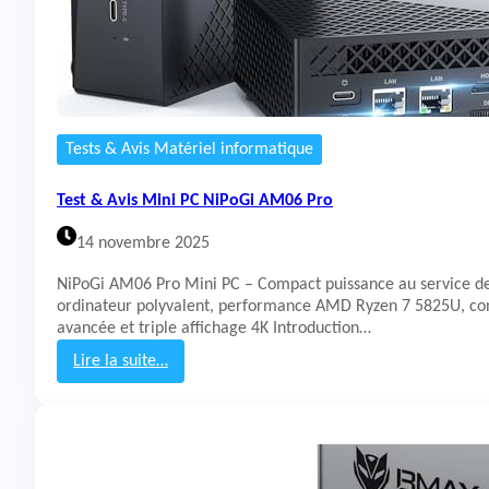
i
n
i
P
C
G
M
Tests & Avis Matériel informatique
K
t
Test & Avis Mini PC NiPoGi AM06 Pro
e
c
14 novembre 2025
M
i
NiPoGi AM06 Pro Mini PC – Compact puissance au service de
n
ordinateur polyvalent, performance AMD Ryzen 7 5825U, co
i
avancée et triple affichage 4K Introduction…
P
C
Lire la suite…
R
:
y
T
z
e
e
s
n
t