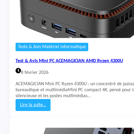
Tests & Avis Matériel informatique
Test & Avis Mini PC ACEMAGICIAN AMD Ryzen 4300U
8 février 2026
ACEMAGICIAN Mini PC Ryzen 4300U : un concentré de puiss
bureautique et multimédiaMini PC compact 4K, pensé pour la
silencieuse et les postes multimédias…
Lire la suite…
:
T
e
s