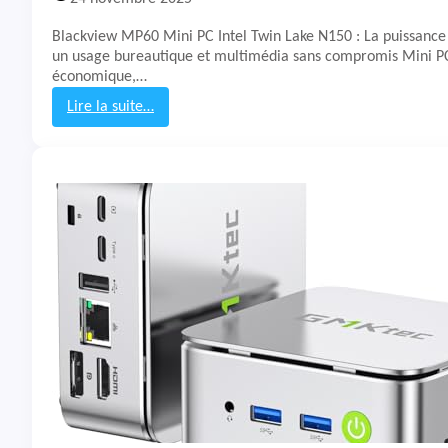
A
M
Blackview MP60 Mini PC Intel Twin Lake N150 : La puissanc
2
un usage bureautique et multimédia sans compromis Mini P
1
économique,…
-
8
Lire la suite…
7
:
4
T
5
e
s
t
&
A
v
i
s
M
i
n
i
P
C
B