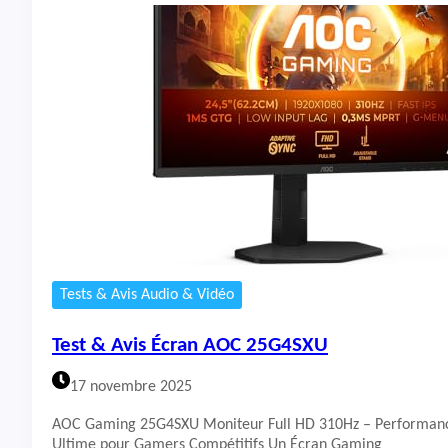
s
t
&
A
v
i
s
É
c
r
a
n
A
S
U
Tests & Avis Audio & Vidéo
S
V
Test & Avis Écran AOC 25G4SXU
Y
2
17 novembre 2025
4
9
AOC Gaming 25G4SXU Moniteur Full HD 310Hz – Performan
H
Ultime pour Gamers Compétitifs Un Écran Gaming