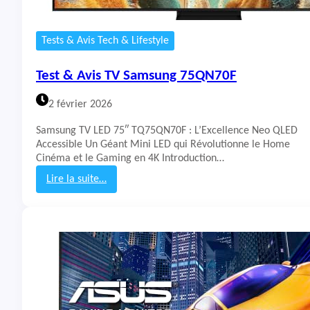
Tests & Avis Tech & Lifestyle
Test & Avis TV Samsung 75QN70F
2 février 2026
Samsung TV LED 75″ TQ75QN70F : L’Excellence Neo QLED
Accessible Un Géant Mini LED qui Révolutionne le Home
Cinéma et le Gaming en 4K Introduction…
Lire la suite…
:
T
e
s
t
&
A
v
i