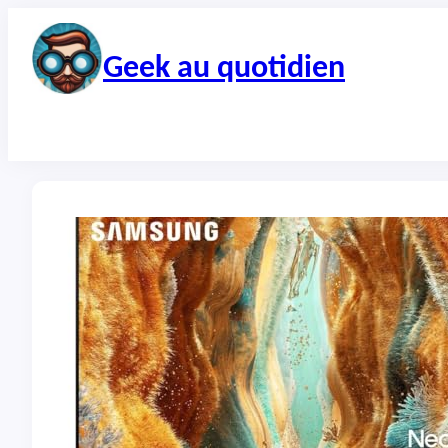
Aller
au
contenu
Geek au quotidien