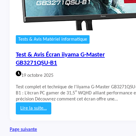
r
a
n
G
i
g
a
Tests & Avis Matériel informatique
b
y
Test & Avis Écran iiyama G-Master
t
e
GB3271QSU-B1
G
S
19 octobre 2025
2
7
Test complet et technique de l’iiyama G-Master GB3271QSU
Q
B1 : L’écran PC gamer de 31,5″ WQHD alliant performance e
C
précision Découvrez comment cet écran offre une…
A
Lire la suite…
:
T
e
Page suivante
s