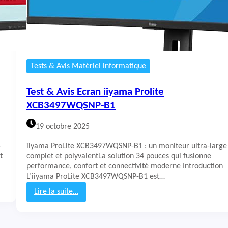
c
r
a
n
I
i
y
Tests & Avis Matériel informatique
a
m
Test & Avis Ecran iiyama Prolite
a
G
XCB3497WQSNP-B1
C
B
19 octobre 2025
3
4
-
iiyama ProLite XCB3497WQSNP-B1 : un moniteur ultra-large
8
t
complet et polyvalentLa solution 34 pouces qui fusionne
2
performance, confort et connectivité moderne Introduction
W
L’iiyama ProLite XCB3497WQSNP-B1 est…
Q
Lire la suite…
S
:
U
T
e