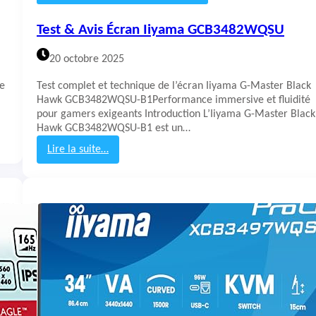
S
T
Test & Avis Écran Iiyama GCB3482WQSU
U
F
20 octobre 2025
G
a
de
Test complet et technique de l’écran Iiyama G-Master Black
m
Hawk GCB3482WQSU-B1Performance immersive et fluidité
i
pour gamers exigeants Introduction L’Iiyama G-Master Black
n
Hawk GCB3482WQSU-B1 est un…
g
V
Lire la suite…
G
:
2
T
7
e
9
s
Q
t
L
&
3
A
A
v
i
s
É