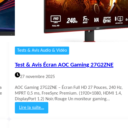
s
É
c
r
a
n
A
O
C
Tests & Avis Audio & Vidéo
C
Q
Test & Avis Écran AOC Gaming 27G2ZNE
2
7
27 novembre 2025
G
2
a
AOC Gaming 27G2ZNE – Écran Full HD 27 Pouces, 240 Hz,
U
le
MPRT 0,5 ms, FreeSync Premium. (1920×1080, HDMI 1.4,
DisplayPort 1.2) Noir/Rouge Un moniteur gaming…
Lire la suite…
:
T
e