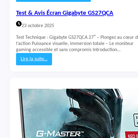
5
G
Test & Avis Écran Gigabyte GS27QCA
4
S
23 octobre 2025
X
U
Test Technique : Gigabyte GS27QCA 27″ – Plongez au cœur 
l’action Puissance visuelle, immersion totale – Le moniteur
gaming accessible et sans compromis Introduction…
Lire la suite…
:
T
e
s
t
&
A
v
i
s
É
c