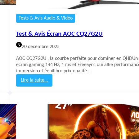
Tests & Avis Audio & Vidéo
Test & Avis Écran AOC CQ27G2U
20 décembre 2025
AOC CQ27G2U : la courbe parfaite pour dominer en QHDUn
écran gaming 144 Hz, 1 ms et FreeSync qui allie performanc
immersion et équilibre prix-qualité…
Lire la suite…
:
T
e
s
t
&
A
v
i