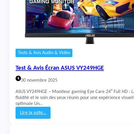
s
T
V
S
a
m
s
u
n
Tests & Avis Audio & Vidéo
g
7
Test & Avis Écran ASUS VY249HGE
5
Q
30 novembre 2025
N
7
ASUS VY249HGE – Moniteur gaming Eye Care 24″ Full HD : L
0
fluidité et le soin des yeux réunis pour une expérience visuel
F
optimale Un…
Lire la suite…
:
T
e