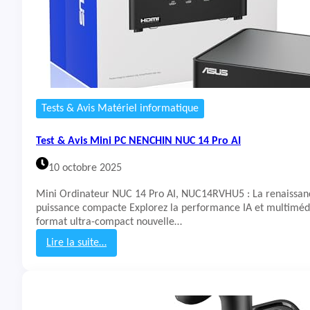
t
E
s
n
p
c
e
e
e
i
d
n
t
e
Tests & Avis Matériel informatique
B
o
Test & Avis Mini PC NENCHIN NUC 14 Pro AI
s
e
10 octobre 2025
S
o
Mini Ordinateur NUC 14 Pro AI, NUC14RVHU5 : La renaissan
u
puissance compacte Explorez la performance IA et multiméd
n
format ultra-compact nouvelle…
d
l
Lire la suite…
i
:
n
T
k
e
H
s