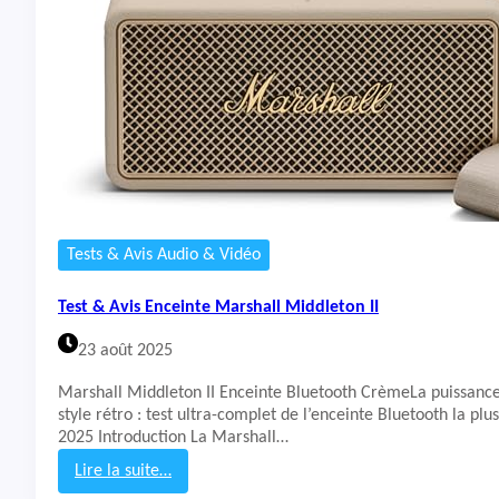
A
v
i
s
M
i
n
i
P
C
K
i
Tests & Avis Audio & Vidéo
n
u
Test & Avis Enceinte Marshall Middleton II
p
u
23 août 2025
t
e
Marshall Middleton II Enceinte Bluetooth CrèmeLa puissan
style rétro : test ultra-complet de l’enceinte Bluetooth la plu
2025 Introduction La Marshall…
Lire la suite…
: