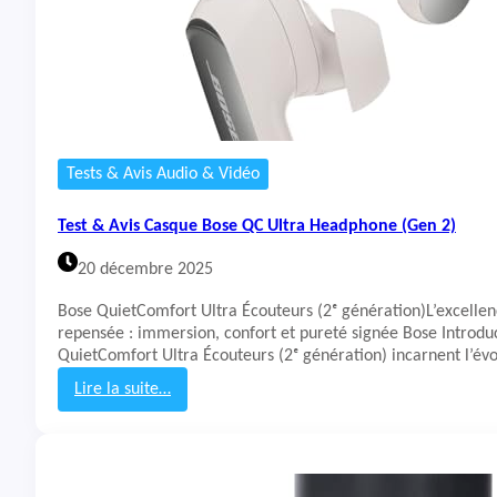
Tests & Avis Audio & Vidéo
Test & Avis Casque Bose QC Ultra Headphone (Gen 2)
20 décembre 2025
Bose QuietComfort Ultra Écouteurs (2ᵉ génération)L’excelle
repensée : immersion, confort et pureté signée Bose Introdu
QuietComfort Ultra Écouteurs (2ᵉ génération) incarnent l’év
Lire la suite…
:
T
e
s