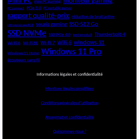
Mini PC
moniteur gaming
mini PC gaming
PCIe 5.0
PC portable gamer
PC compact
rapport qualité-prix
réduction de bruit active
SSD 512 Go
souris gaming
rétroéclairage RGB
SSD NVMe
Thunderbolt 4
SSD PCIe 4.0
test produit
windows 11
WiFi 6
Wi-Fi 6E
Wi-Fi 7
Wi-Fi 6
Windows 11 Pro
Windows 11 Home
écouteurs sans fil
Informations légales et confidentialité
Mentions légales simplifiées
Conditions générales d’utilisation
Anonymat et confidentialité
Qui sommes-nous ?