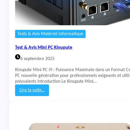
n
i
b
a
r
r
Tests & Avis Matériel informatique
e
d
Test & Avis Mini PC Kinupute
e
s
6 septembre 2025
o
n
Kinupute Mini PC i9 : Puissance Maximale dans un Format 
L
PC nouvelle génération pour professionnels exigeants et utili
G
polyvalents Introduction Le Kinupute Mini…
S
2
Lire la suite…
0
:
A
T
e
s
t
&