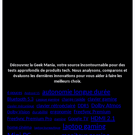
Découvrez la Geek Mania, votre source incontournable pour des
tests approfondis de produits tech. Nous analysons, comparons et
évaluons les dernières innovations pour vous aider à faire les
meilleurs choix.
autonomie longue durée
6 pouces
Android 15
Bluetooth 5.3
clavier gaming
charge rapide
casque gaming
Dolby Atmos
clavier rétroéclairé
DDR5
clavier mécanique
ergonomie
FreeSync Premium
Dolby Vision
durabilité
HDMI 2.1
FreeSync Premium Pro
Google TV
gaming
laptop gaming
home cinéma
laptop bureautique