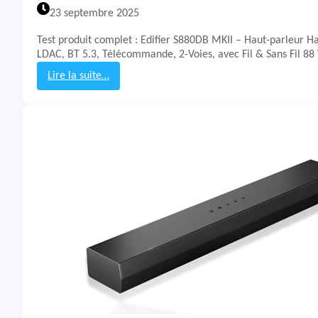
n
23 septembre 2025
n
h
Test produit complet : Edifier S880DB MKII – Haut-parleur Ha
e
LDAC, BT 5.3, Télécommande, 2-Voies, avec Fil & Sans Fil 8
i
s
Lire la suite…
e
:
r
T
A
e
C
s
C
t
E
&
N
A
T
v
U
i
M
s
O
H
p
a
e
u
n
t
-
p
a