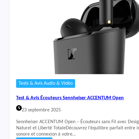
o
t
m
&
e
A
v
i
s
M
i
n
i
P
C
N
E
Tests & Avis Audio & Vidéo
N
C
Test & Avis Écouteurs Sennheiser ACCENTUM Open
H
I
23 septembre 2025
N
N
Sennheiser ACCENTUM Open – Écouteurs sans Fil avec Desig
U
Naturel et Liberté TotaleDécouvrez l’équilibre parfait entre
C
sonore et connexion à votre…
1