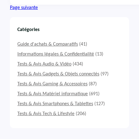
T
Page suivante
e
s
t
&
Catégories
A
v
Guide d'achats & Comparatifs
(41)
i
s
Informations légales & Confidentialité
(13)
E
Tests & Avis Audio & Vidéo
(434)
n
c
Tests & Avis Gadgets & Objets connectés
(97)
e
Tests & Avis Gaming & Accessoires
(87)
i
n
Tests & Avis Matériel informatique
(691)
t
e
Tests & Avis Smartphones & Tablettes
(127)
M
Tests & Avis Tech & Lifestyle
(206)
a
r
s
h