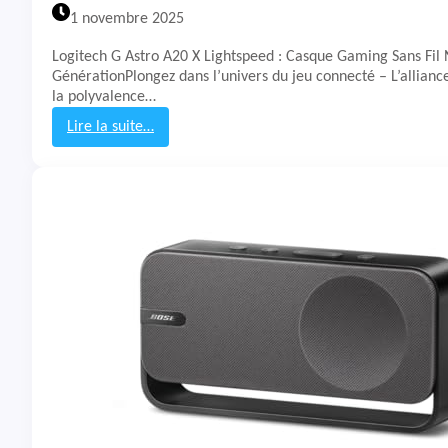
B
1 novembre 2025
L
B
Logitech G Astro A20 X Lightspeed : Casque Gaming Sans Fil 
a
GénérationPlongez dans l’univers du jeu connecté – L’allianc
r
la polyvalence…
5
0
Lire la suite…
0
:
M
T
K
e
2
s
t
&
A
v
i
s
C
a
s
q
u
e