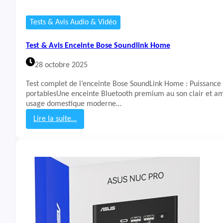
L
o
Tests & Avis Audio & Vidéo
g
i
Test & Avis Enceinte Bose Soundlink Home
t
e
28 octobre 2025
c
h
Test complet de l’enceinte Bose SoundLink Home : Puissance
G
portablesUne enceinte Bluetooth premium au son clair et a
A
usage domestique moderne…
s
t
Lire la suite…
r
:
o
T
A
e
2
s
0
t
X
&
L
A
i
v
g
i
h
s