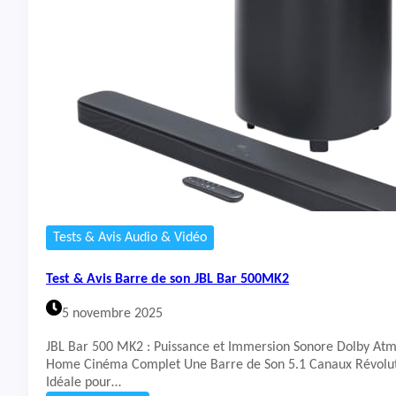
t
&
A
v
i
s
C
a
s
q
u
e
B
o
Tests & Avis Audio & Vidéo
s
e
Test & Avis Barre de son JBL Bar 500MK2
Q
C
5 novembre 2025
U
l
JBL Bar 500 MK2 : Puissance et Immersion Sonore Dolby Atm
t
Home Cinéma Complet Une Barre de Son 5.1 Canaux Révolut
r
Idéale pour…
a