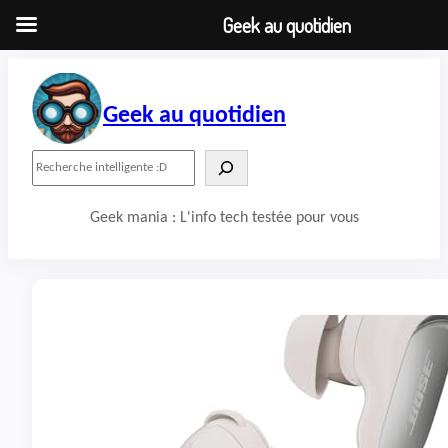
Geek au quotidien
Aller
au
contenu
Geek au quotidien
R
e
c
Geek mania : L'info tech testée pour vous
h
e
r
c
h
e
r