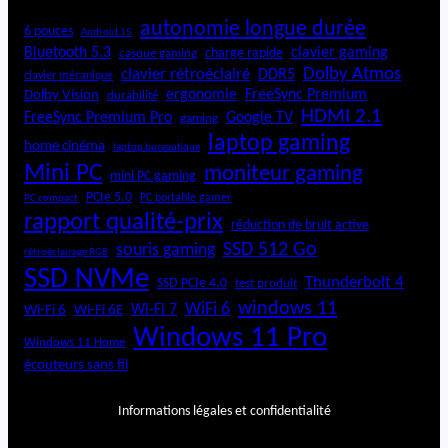
autonomie longue durée
6 pouces
Android 15
Bluetooth 5.3
clavier gaming
charge rapide
casque gaming
Dolby Atmos
clavier rétroéclairé
DDR5
clavier mécanique
ergonomie
FreeSync Premium
Dolby Vision
durabilité
HDMI 2.1
FreeSync Premium Pro
Google TV
gaming
laptop gaming
home cinéma
laptop bureautique
Mini PC
moniteur gaming
mini PC gaming
PCIe 5.0
PC portable gamer
PC compact
rapport qualité-prix
réduction de bruit active
SSD 512 Go
souris gaming
rétroéclairage RGB
SSD NVMe
Thunderbolt 4
SSD PCIe 4.0
test produit
windows 11
WiFi 6
Wi-Fi 6E
Wi-Fi 7
Wi-Fi 6
Windows 11 Pro
Windows 11 Home
écouteurs sans fil
Informations légales et confidentialité