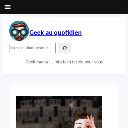
Aller
au
contenu
Geek au quotidien
R
e
c
Geek mania : L'info tech testée pour vous
h
e
r
c
h
e
r