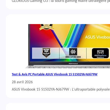
GLORIOUS Gaming O3 : la souris gaming filaire ultralégère 
Test & Avis PC Portable ASUS Vivobook 15 S1502YA-NJ679W
28 avril 2026
ASUS Vivobook 15 S1502YA-NJ679W : L’ultraportable polyvalent