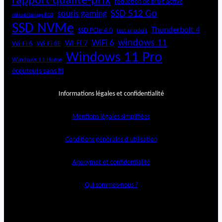
rapport qualité-prix
réduction de bruit active
SSD 512 Go
souris gaming
rétroéclairage RGB
SSD NVMe
Thunderbolt 4
SSD PCIe 4.0
test produit
windows 11
WiFi 6
Wi-Fi 6E
Wi-Fi 7
Wi-Fi 6
Windows 11 Pro
Windows 11 Home
écouteurs sans fil
Informations légales et confidentialité
Mentions légales simplifiées
Conditions générales d’utilisation
Anonymat et confidentialité
Qui sommes-nous ?