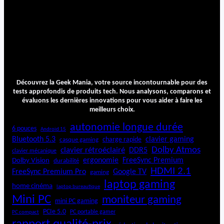
Découvrez la Geek Mania, votre source incontournable pour des
tests approfondis de produits tech. Nous analysons, comparons et
évaluons les dernières innovations pour vous aider à faire les
meilleurs choix.
autonomie longue durée
6 pouces
Android 15
Bluetooth 5.3
clavier gaming
charge rapide
casque gaming
Dolby Atmos
clavier rétroéclairé
DDR5
clavier mécanique
ergonomie
FreeSync Premium
Dolby Vision
durabilité
HDMI 2.1
FreeSync Premium Pro
Google TV
gaming
laptop gaming
home cinéma
laptop bureautique
Mini PC
moniteur gaming
mini PC gaming
PCIe 5.0
PC portable gamer
PC compact