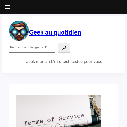
Aller
au
contenu
Geek au quotidien
R
e
c
Geek mania : L'info tech testée pour vous
h
e
r
c
h
e
r