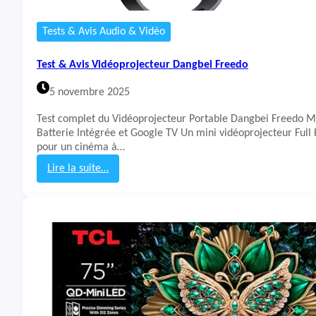
m
i
Tests & Avis Audio & Vidéo
T
V
Test & Avis Vidéoprojecteur Dangbei Freedo
S
P
5 novembre 2025
r
o
Test complet du Vidéoprojecteur Portable Dangbei Freedo M
M
Batterie Intégrée et Google TV Un mini vidéoprojecteur Full
i
pour un cinéma à…
n
i
Lire la suite…
L
:
E
T
D
e
5
s
5
t
2
&
0
A
2
v
6
i
s