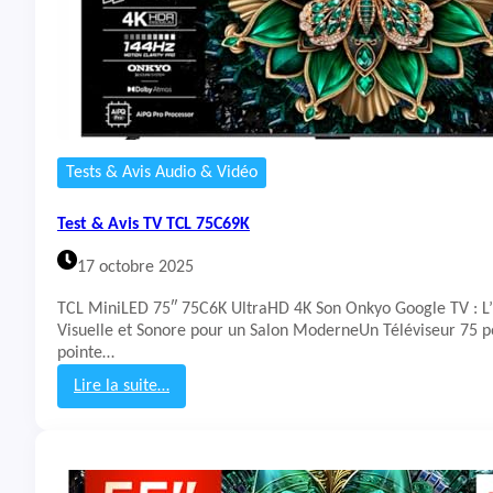
V
i
d
é
o
p
r
o
Tests & Avis Audio & Vidéo
j
e
Test & Avis TV TCL 75C69K
c
t
17 octobre 2025
e
u
TCL MiniLED 75″ 75C6K UltraHD 4K Son Onkyo Google TV : L’
r
Visuelle et Sonore pour un Salon ModerneUn Téléviseur 75 p
D
pointe…
a
n
Lire la suite…
g
:
b
T
e
e
i
s