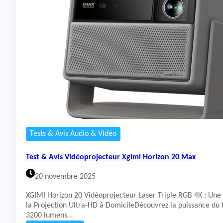
t
&
A
v
i
s
T
V
S
o
n
y
8
5
Tests & Avis Audio & Vidéo
B
r
Test & Avis Vidéoprojecteur Xgimi Horizon 20 Max
a
v
20 novembre 2025
i
a
XGIMI Horizon 20 Vidéoprojecteur Laser Triple RGB 4K : Une
5
la Projection Ultra-HD à DomicileDécouvrez la puissance du t
3200 lumens…