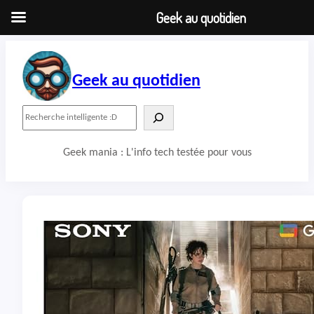
Geek au quotidien
Aller
au
contenu
Geek au quotidien
R
e
c
Geek mania : L'info tech testée pour vous
h
e
r
c
h
e
r