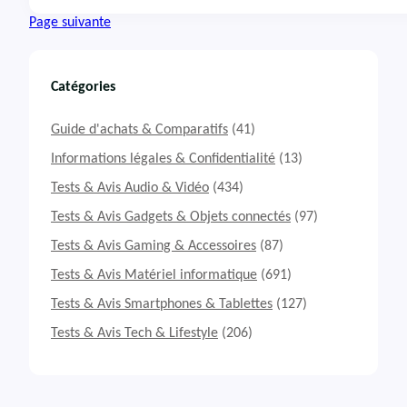
T
Page suivante
e
s
t
&
Catégories
A
v
Guide d'achats & Comparatifs
(41)
i
s
Informations légales & Confidentialité
(13)
T
Tests & Avis Audio & Vidéo
(434)
V
T
Tests & Avis Gadgets & Objets connectés
(97)
C
Tests & Avis Gaming & Accessoires
(87)
L
8
Tests & Avis Matériel informatique
(691)
5
C
Tests & Avis Smartphones & Tablettes
(127)
7
Tests & Avis Tech & Lifestyle
(206)
9
K