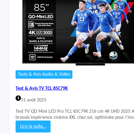
e
&
g
A
é
v
n
i
é
s
r
T
a
V
t
T
i
C
o
L
n
5
5
C
Tests & Avis Audio & Vidéo
7
9
Test & Avis TV TCL 85C79K
K
21 août 2025
Test TV QD Mini LED Pro TCL 85C79K 216 cm 4K UHD 2025 
brosséL’expérience cinéma XXL chez soi, optimisée pour l’im
Lire la suite…
: