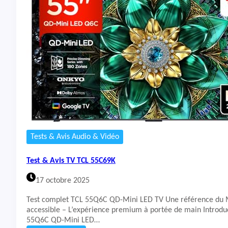
F
t
r
&
e
A
e
v
d
i
o
s
T
V
T
C
L
7
5
C
Tests & Avis Audio & Vidéo
6
9
Test & Avis TV TCL 55C69K
K
17 octobre 2025
Test complet TCL 55Q6C QD-Mini LED TV Une référence du 
accessible – L’expérience premium à portée de main Introdu
55Q6C QD-Mini LED…