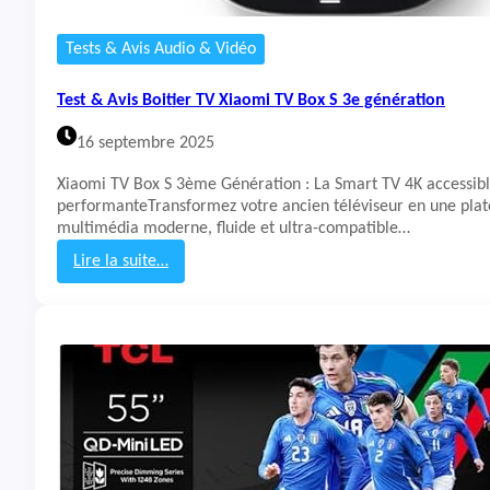
T
V
Tests & Avis Audio & Vidéo
S
M
Test & Avis Boitier TV Xiaomi TV Box S 3e génération
i
n
16 septembre 2025
i
L
Xiaomi TV Box S 3ème Génération : La Smart TV 4K accessibl
E
performanteTransformez votre ancien téléviseur en une pla
D
multimédia moderne, fluide et ultra-compatible…
6
5
Lire la suite…
2
:
0
T
2
e
5
s
t
&
A
v
i
s