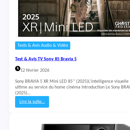
Tests & Avis Audio & Vidéo
Test & Avis TV Sony 85 Bravia 5
12 février 2026
Sony BRAVIA 5 XR Mini LED 85’’ (2025)L’intelligence visuelle
ultime au service du home cinéma Introduction Le Sony BRAV
(2025)…
Lire la suite…
:
T
e
s