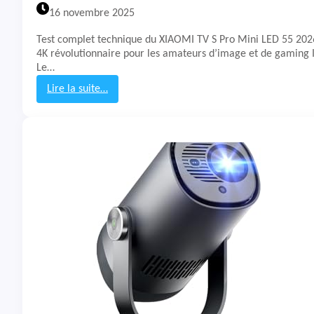
t
16 novembre 2025
e
u
Test complet technique du XIAOMI TV S Pro Mini LED 55 20
r
4K révolutionnaire pour les amateurs d’image et de gaming 
X
Le…
g
i
Lire la suite…
m
:
i
T
H
e
o
s
r
t
i
&
z
A
o
v
n
i
2
s
0
T
M
V
a
X
x
i
a
o