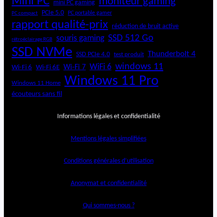
Mini PC
moniteur gaming
mini PC gaming
PCIe 5.0
PC portable gamer
PC compact
rapport qualité-prix
réduction de bruit active
SSD 512 Go
souris gaming
rétroéclairage RGB
SSD NVMe
Thunderbolt 4
SSD PCIe 4.0
test produit
windows 11
WiFi 6
Wi-Fi 6E
Wi-Fi 7
Wi-Fi 6
Windows 11 Pro
Windows 11 Home
écouteurs sans fil
Informations légales et confidentialité
Mentions légales simplifiées
Conditions générales d’utilisation
Anonymat et confidentialité
Qui sommes-nous ?