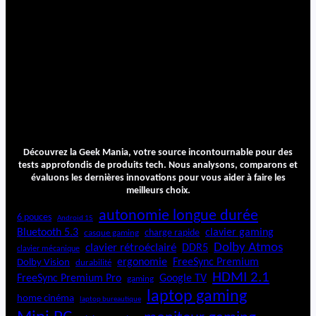
Découvrez la Geek Mania, votre source incontournable pour des
tests approfondis de produits tech. Nous analysons, comparons et
évaluons les dernières innovations pour vous aider à faire les
meilleurs choix.
autonomie longue durée
6 pouces
Android 15
Bluetooth 5.3
clavier gaming
charge rapide
casque gaming
Dolby Atmos
clavier rétroéclairé
DDR5
clavier mécanique
ergonomie
FreeSync Premium
Dolby Vision
durabilité
HDMI 2.1
FreeSync Premium Pro
Google TV
gaming
laptop gaming
home cinéma
laptop bureautique