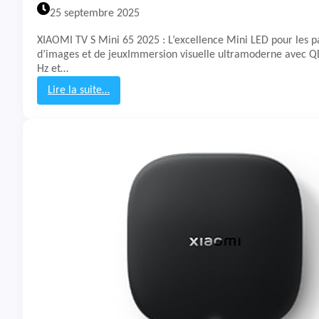
25 septembre 2025
XIAOMI TV S Mini 65 2025 : L’excellence Mini LED pour les p
d’images et de jeuxImmersion visuelle ultramoderne avec Q
Hz et…
Lire la suite…
:
T
e
s
t
&
A
v
i
s
X
i
a
o
m
i