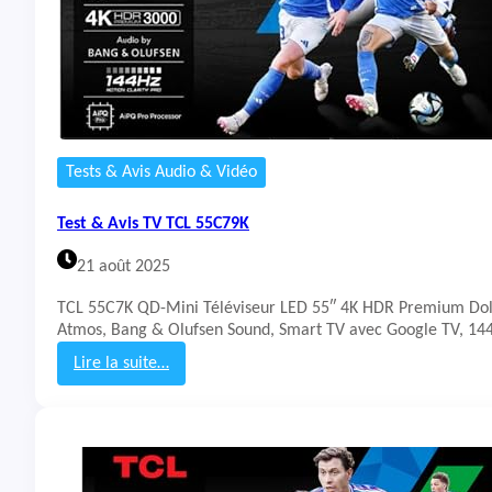
B
o
i
t
i
e
r
T
Tests & Avis Audio & Vidéo
V
X
Test & Avis TV TCL 55C79K
i
a
21 août 2025
o
m
TCL 55C7K QD-Mini Téléviseur LED 55″ 4K HDR Premium Dol
i
Atmos, Bang & Olufsen Sound, Smart TV avec Google TV, 14
T
V
Lire la suite…
B
:
o
T
x
e
S
s
3
t