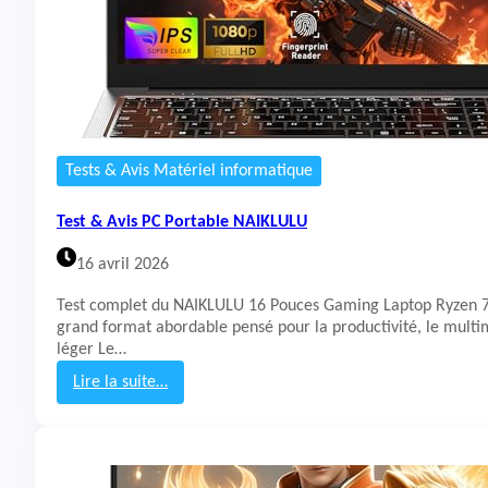
Tests & Avis Matériel informatique
Test & Avis PC Portable NAIKLULU
16 avril 2026
Test complet du NAIKLULU 16 Pouces Gaming Laptop Ryzen
grand format abordable pensé pour la productivité, le multim
léger Le…
Lire la suite…
:
T
e
s