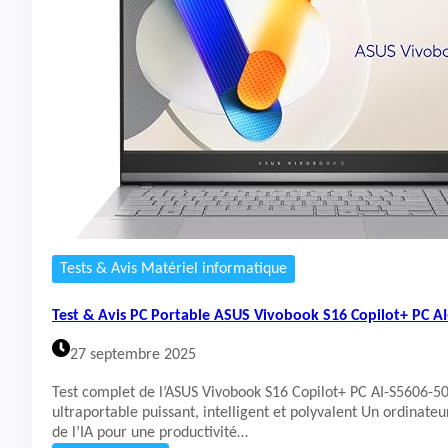
t
&
A
v
i
s
P
C
P
o
r
t
a
b
Tests & Avis Matériel informatique
l
e
Test & Avis PC Portable ASUS Vivobook S16 Copilot+ PC 
M
o
27 septembre 2025
a
c
Test complet de l’ASUS Vivobook S16 Copilot+ PC AI-S5606-5
r
ultraportable puissant, intelligent et polyvalent Un ordinate
e
de l’IA pour une productivité…
t