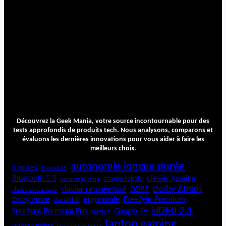
Découvrez la Geek Mania, votre source incontournable pour des
tests approfondis de produits tech. Nous analysons, comparons et
évaluons les dernières innovations pour vous aider à faire les
meilleurs choix.
autonomie longue durée
6 pouces
Android 15
Bluetooth 5.3
clavier gaming
charge rapide
casque gaming
Dolby Atmos
clavier rétroéclairé
DDR5
clavier mécanique
ergonomie
FreeSync Premium
Dolby Vision
durabilité
HDMI 2.1
FreeSync Premium Pro
Google TV
gaming
laptop gaming
home cinéma