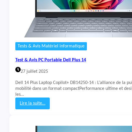
P
C
P
o
r
t
a
b
Tests & Avis Matériel informatique
l
e
Test & Avis PC Portable Dell Plus 14
M
i
27 juillet 2025
c
r
Dell 14 Plus Laptop Copilot+ DB14250-14 : L’alliance de la pu
o
mobilité dans un format compactPerformance ultime et desi
s
les…
o
f
Lire la suite…
t
:
S
T
u
e
r
s