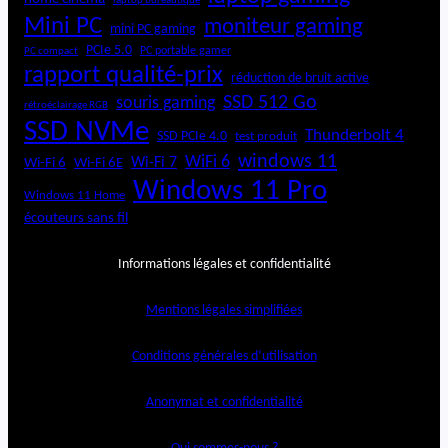
laptop bureautique
Mini PC
moniteur gaming
mini PC gaming
PCIe 5.0
PC portable gamer
PC compact
rapport qualité-prix
réduction de bruit active
SSD 512 Go
souris gaming
rétroéclairage RGB
SSD NVMe
Thunderbolt 4
SSD PCIe 4.0
test produit
windows 11
WiFi 6
Wi-Fi 6E
Wi-Fi 7
Wi-Fi 6
Windows 11 Pro
Windows 11 Home
écouteurs sans fil
Informations légales et confidentialité
Mentions légales simplifiées
Conditions générales d’utilisation
Anonymat et confidentialité