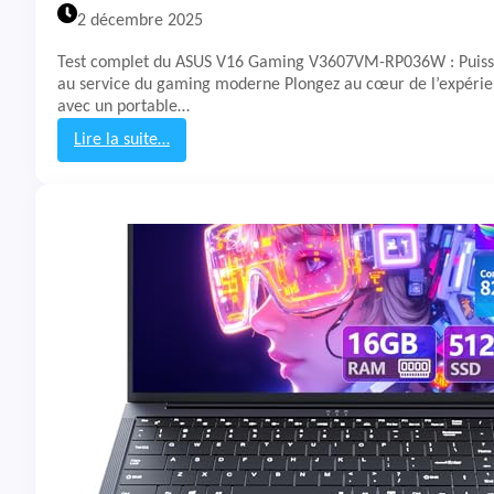
r
2 décembre 2025
h
o
Test complet du ASUS V16 Gaming V3607VM-RP036W : Puissan
n
au service du gaming moderne Plongez au cœur de l’expéri
a
avec un portable…
Lire la suite…
:
T
e
s
t
&
A
v
i
s
P
C
P
o
r
t