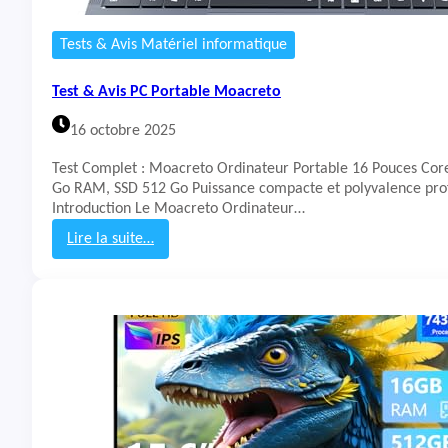
a
b
Tests & Avis Matériel informatique
l
e
Test & Avis PC Portable Moacreto
A
S
16 octobre 2025
U
S
Test Complet : Moacreto Ordinateur Portable 16 Pouces Core
V
Go RAM, SSD 512 Go Puissance compacte et polyvalence prof
1
Introduction Le Moacreto Ordinateur…
6
G
Lire la suite…
a
:
m
T
i
e
n
s
g
t
V
&
3
A
6
v
0
i
7
s