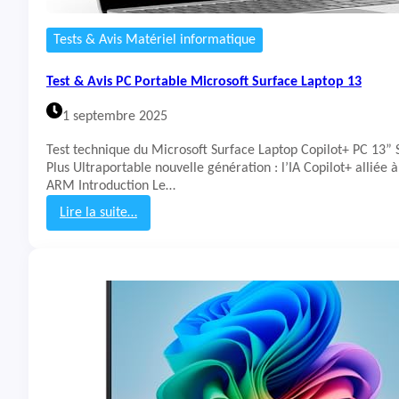
C
a
A
b
Tests & Avis Matériel informatique
I
l
-
e
Test & Avis PC Portable Microsoft Surface Laptop 13
S
R
5
u
1 septembre 2025
6
m
0
l
Test technique du Microsoft Surface Laptop Copilot+ PC 13”
6
a
Plus Ultraportable nouvelle génération : l’IA Copilot+ alliée 
-
w
ARM Introduction Le…
5
n
0
Lire la suite…
W
:
T
e
s
t
&
A
v
i
s