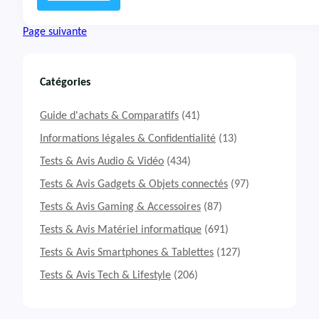
s
:
1
T
Page suivante
4
e
s
t
&
Catégories
A
v
Guide d'achats & Comparatifs
(41)
i
s
Informations légales & Confidentialité
(13)
P
Tests & Avis Audio & Vidéo
(434)
C
P
Tests & Avis Gadgets & Objets connectés
(97)
o
Tests & Avis Gaming & Accessoires
(87)
r
t
Tests & Avis Matériel informatique
(691)
a
b
Tests & Avis Smartphones & Tablettes
(127)
l
Tests & Avis Tech & Lifestyle
(206)
e
D
e