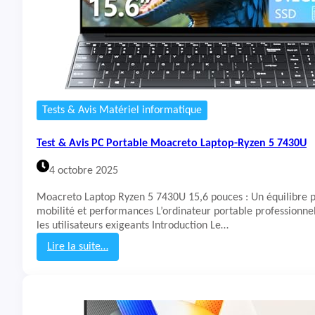
V
P
M
C
-
P
R
o
P
r
0
t
3
a
6
b
Tests & Avis Matériel informatique
W
l
e
Test & Avis PC Portable Moacreto Laptop-Ryzen 5 7430U
M
o
4 octobre 2025
a
c
Moacreto Laptop Ryzen 5 7430U 15,6 pouces : Un équilibre p
r
mobilité et performances L’ordinateur portable professionne
e
les utilisateurs exigeants Introduction Le…
t
o
Lire la suite…
:
T
e
s