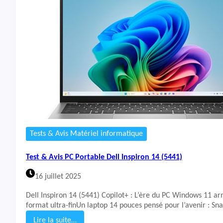
f
t
a
&
c
A
e
v
L
i
a
s
p
P
t
C
o
P
p
o
r
1
t
3
a
b
Tests & Avis Matériel informatique
l
e
Test & Avis PC Portable Dell Inspiron 14 (5441)
D
e
16 juillet 2025
l
l
Dell Inspiron 14 (5441) Copilot+ : L’ère du PC Windows 11 ar
P
format ultra-finUn laptop 14 pouces pensé pour l’avenir : S
l
u
Lire la suite…