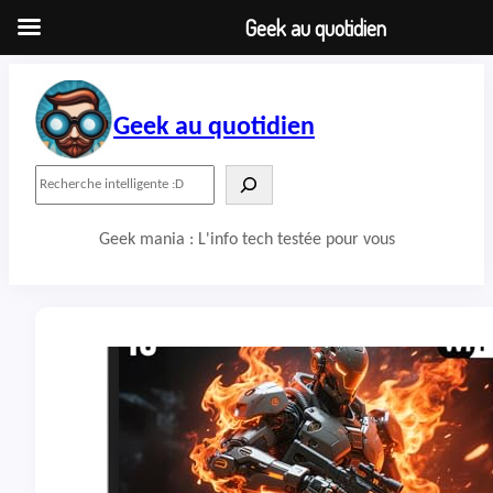
Geek au quotidien
Aller
au
contenu
Geek au quotidien
R
e
c
Geek mania : L'info tech testée pour vous
h
e
r
c
h
e
r