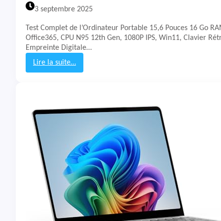
S
3 septembre 2025
U
S
Test Complet de l’Ordinateur Portable 15,6 Pouces 16 Go RA
V
Office365, CPU N95 12th Gen, 1080P IPS, Win11, Clavier Rétr
i
Empreinte Digitale…
v
o
Lire la suite…
b
:
o
T
o
e
k
s
S
t
1
&
6
A
C
v
o
i
p
s
i
P
l
C
o
P
t
o
+
r
P
t