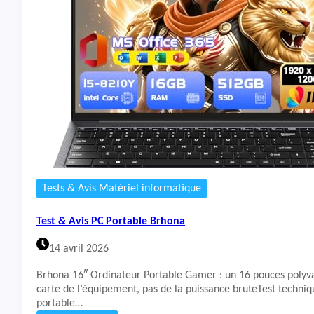
t
&
A
v
i
s
P
C
P
o
r
t
a
b
Tests & Avis Matériel informatique
l
e
Test & Avis PC Portable Brhona
N
A
14 avril 2026
I
K
Brhona 16″ Ordinateur Portable Gamer : un 16 pouces polyva
L
carte de l’équipement, pas de la puissance bruteTest techni
U
portable…
L