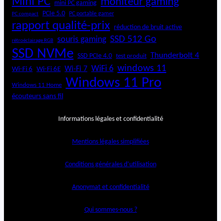
Mini PC
moniteur gaming
mini PC gaming
PCIe 5.0
PC portable gamer
PC compact
rapport qualité-prix
réduction de bruit active
SSD 512 Go
souris gaming
rétroéclairage RGB
SSD NVMe
Thunderbolt 4
SSD PCIe 4.0
test produit
windows 11
WiFi 6
Wi-Fi 6E
Wi-Fi 7
Wi-Fi 6
Windows 11 Pro
Windows 11 Home
écouteurs sans fil
Informations légales et confidentialité
Mentions légales simplifiées
Conditions générales d’utilisation
Anonymat et confidentialité
Qui sommes-nous ?