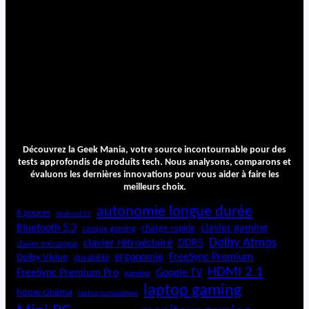
Découvrez la Geek Mania, votre source incontournable pour des
tests approfondis de produits tech. Nous analysons, comparons et
évaluons les dernières innovations pour vous aider à faire les
meilleurs choix.
autonomie longue durée
6 pouces
Android 15
Bluetooth 5.3
clavier gaming
charge rapide
casque gaming
Dolby Atmos
clavier rétroéclairé
DDR5
clavier mécanique
ergonomie
FreeSync Premium
Dolby Vision
durabilité
HDMI 2.1
FreeSync Premium Pro
Google TV
gaming
laptop gaming
home cinéma
laptop bureautique