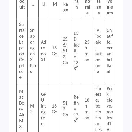
od
ra
no
ta
vé
U
U
M
ka
uit
n
mi
ge
nie
ge
e
s
nts
Su
rfa
Sn
IA
Ch
LC
ce
ap
loc
auf
25
D
La
dr
Ad
23
ale
fe,
6/
tac
pt
ag
re
16
h
,
écr
51
til
op
on
no
Go
m
aut
an
2
e
Co
X
X1
ax
on
bri
Go
13,
pil
Plu
om
lla
8″
ot
s
ie
nt
+
Fin
Pri
M
GP
ess
x
ac
Re
U
18
e,
éle
Bo
51
tin
M
int
16
h
pe
vé,
ok
2
a
3
ég
Go
m
rfo
mo
Air
Go
13,
ré
ax
rm
ins
M
6″
e
an
d’I
3
ces
A