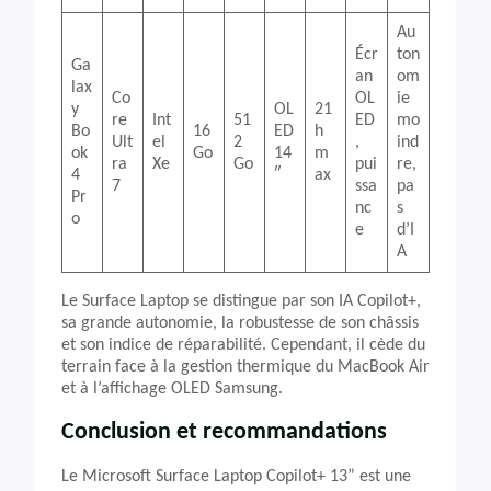
Au
Écr
ton
Ga
an
om
lax
Co
OL
ie
y
OL
21
re
Int
51
ED
mo
Bo
16
ED
h
Ult
el
2
,
ind
ok
Go
14
m
ra
Xe
Go
pui
re,
4
″
ax
7
ssa
pa
Pr
nc
s
o
e
d’I
A
Le Surface Laptop se distingue par son IA Copilot+,
sa grande autonomie, la robustesse de son châssis
et son indice de réparabilité. Cependant, il cède du
terrain face à la gestion thermique du MacBook Air
et à l’affichage OLED Samsung.
Conclusion et recommandations
Le Microsoft Surface Laptop Copilot+ 13” est une