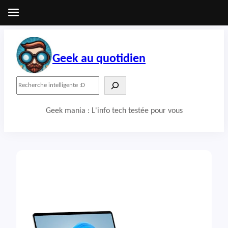
Aller
au
contenu
Geek au quotidien
R
e
c
Geek mania : L'info tech testée pour vous
h
e
r
c
h
e
r