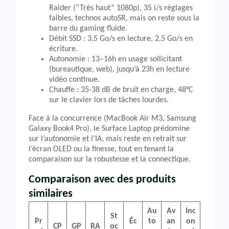
Raider (“Très haut” 1080p), 35 i/s réglages
faibles, technos autoSR, mais on reste sous la
barre du gaming fluide.
Débit SSD : 3,5 Go/s en lecture, 2,5 Go/s en
écriture.
Autonomie : 13–16h en usage sollicitant
(bureautique, web), jusqu’à 23h en lecture
vidéo continue.
Chauffe : 35-38 dB de bruit en charge, 48°C
sur le clavier lors de tâches lourdes.
Face à la concurrence (MacBook Air M3, Samsung
Galaxy Book4 Pro), le Surface Laptop prédomine
sur l’autonomie et l’IA, mais reste en retrait sur
l’écran OLED ou la finesse, tout en tenant la
comparaison sur la robustesse et la connectique.
Comparaison avec des produits
similaires
Au
Av
Inc
St
Pr
Éc
to
an
on
CP
GP
RA
oc