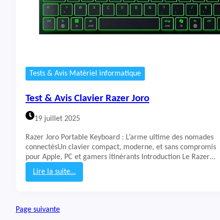
P
C
P
o
r
t
a
b
Tests & Avis Matériel informatique
l
e
Test & Avis Clavier Razer Joro
M
S
19 juillet 2025
I
K
Razer Joro Portable Keyboard : L’arme ultime des nomades
a
connectésUn clavier compact, moderne, et sans compromis
t
pour Apple, PC et gamers itinérants Introduction Le Razer…
a
n
Lire la suite…
a
:
1
T
7
e
H
Page suivante
s
X