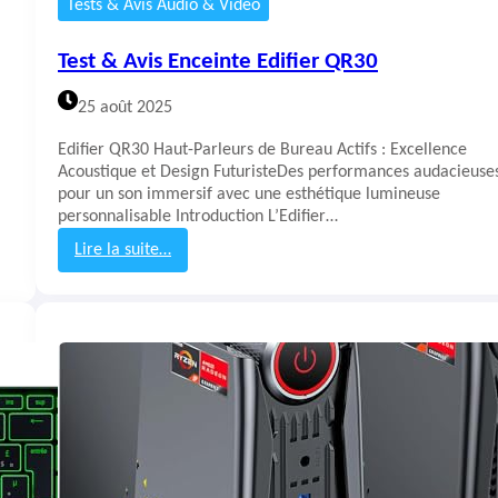
Tests & Avis Audio & Vidéo
r
r
Test & Avis Enceinte Edifier QR30
y
X
25 août 2025
t
r
Edifier QR30 Haut-Parleurs de Bureau Actifs : Excellence
f
Acoustique et Design FuturisteDes performances audacieuse
y
pour un son immersif avec une esthétique lumineuse
N
personnalisable Introduction L’Edifier…
g
a
Lire la suite…
l
:
e
T
X
e
s
t
&
A
v
i
s
E