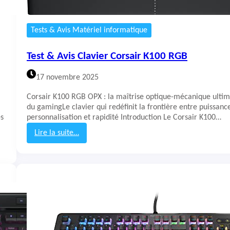
Tests & Avis Matériel informatique
Test & Avis Clavier Corsair K100 RGB
17 novembre 2025
Corsair K100 RGB OPX : la maîtrise optique-mécanique ulti
du gamingLe clavier qui redéfinit la frontière entre puissanc
es
personnalisation et rapidité Introduction Le Corsair K100…
Lire la suite…
:
T
e
s
t
&
A
v
i