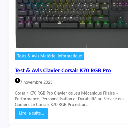
i
s
C
l
a
v
i
e
r
C
Tests & Avis Matériel informatique
H
E
Test & Avis Clavier Corsair K70 RGB Pro
R
R
7 novembre 2025
Y
G
Corsair K70 RGB Pro Clavier de Jeu Mécanique Filaire –
8
Performance, Personnalisation et Durabilité au Service des
0
Gamers Le Corsair K70 RGB Pro est un…
-
3
Lire la suite…
0
:
0
T