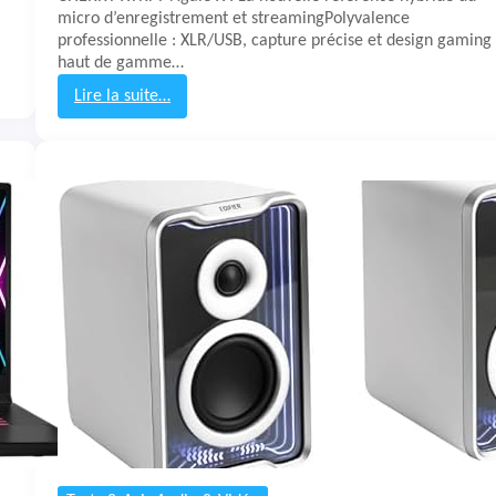
u
micro d’enregistrement et streamingPolyvalence
l
professionnelle : XLR/USB, capture précise et design gaming
c
haut de gamme…
a
n
Lire la suite…
I
:
I
T
M
e
a
s
x
t
&
A
v
i
s
M
i
c
r
o
C
h
e