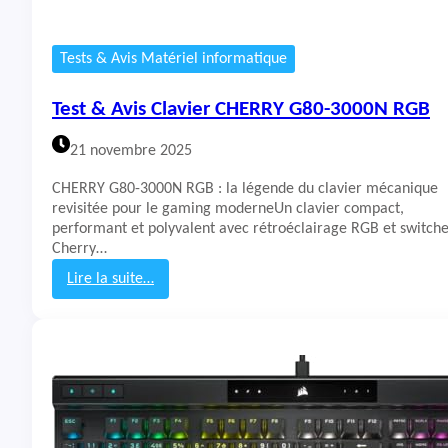
Tests & Avis Matériel informatique
Test & Avis Clavier CHERRY G80-3000N RGB
21 novembre 2025
CHERRY G80-3000N RGB : la légende du clavier mécanique
revisitée pour le gaming moderneUn clavier compact,
performant et polyvalent avec rétroéclairage RGB et switch
Cherry…
Lire la suite…
:
T
e
s
t
&
A
v