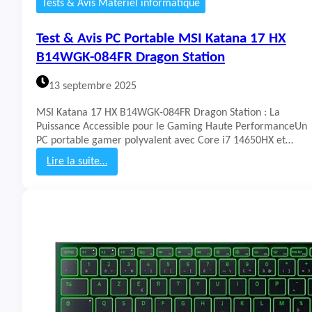
Tests & Avis Matériel informatique
I
S
Test & Avis PC Portable MSI Katana 17 HX
t
r
B14WGK-084FR Dragon Station
i
k
13 septembre 2025
e
6
MSI Katana 17 HX B14WGK-084FR Dragon Station : La
0
Puissance Accessible pour le Gaming Haute PerformanceUn
0
PC portable gamer polyvalent avec Core i7 14650HX et…
Lire la suite…
:
T
e
s
t
&
A
v
i
s