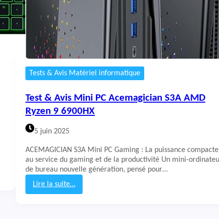
n
c
e
i
n
t
e
Tests & Avis Matériel informatique
E
d
i
Test & Avis Mini PC Acemagician S3A AMD
f
Ryzen 9 6900HX
i
e
5 juin 2025
r
Q
ACEMAGICIAN S3A Mini PC Gaming : La puissance compacte
R
au service du gaming et de la productivité Un mini-ordinate
3
de bureau nouvelle génération, pensé pour…
0
Lire la suite…
:
T
e