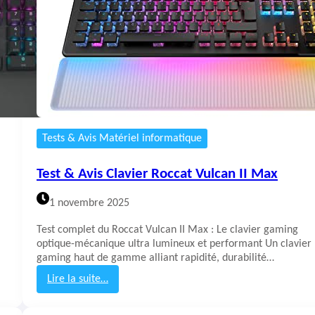
s
C
l
a
v
i
e
r
C
o
Tests & Avis Matériel informatique
r
s
Test & Avis Clavier Roccat Vulcan II Max
a
i
1 novembre 2025
r
K
Test complet du Roccat Vulcan II Max : Le clavier gaming
1
optique-mécanique ultra lumineux et performant Un clavier
0
gaming haut de gamme alliant rapidité, durabilité…
0
R
Lire la suite…
G
:
B
T