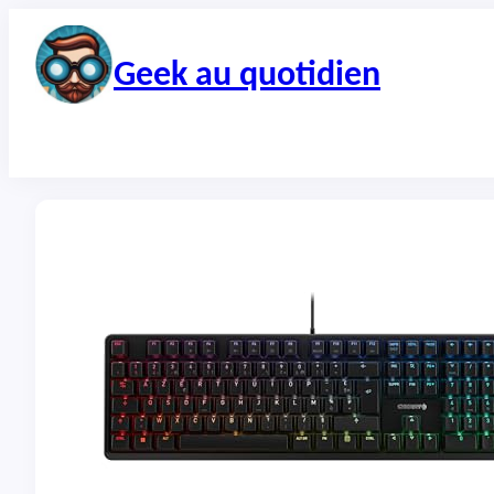
Aller
au
contenu
Geek au quotidien