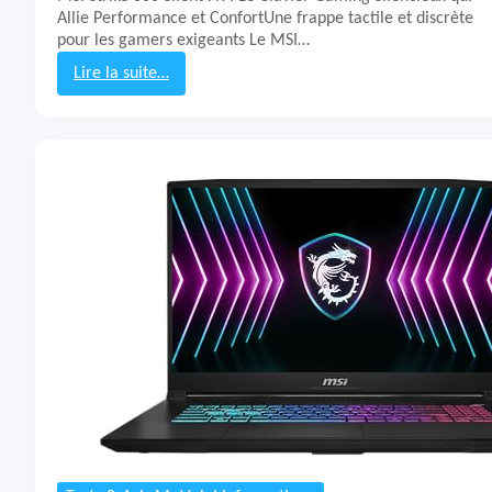
K
Allie Performance et ConfortUne frappe tactile et discrète
7
pour les gamers exigeants Le MSI…
0
R
Lire la suite…
G
:
B
T
P
e
r
s
o
t
&
A
v
i
s
C
l
a
v
i
e
r
M
S