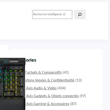
R
e
c
h
e
r
c
h
e
r
Catégories
Guide d'achats & Comparatifs
(41)
Informations légales & Confidentialité
(13)
Tests & Avis Audio & Vidéo
(434)
Tests & Avis Gadgets & Objets connectés
(97)
Tests & Avis Gaming & Accessoires
(87)