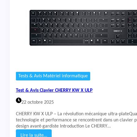
&
A
v
i
s
C
l
a
v
i
e
r
C
Tests & Avis Matériel informatique
o
r
Test & Avis Clavier CHERRY KW X ULP
s
a
22 octobre 2025
i
r
CHERRY KW X ULP – La révolution mécanique ultra-plateQua
K
technologie et performance se rencontrent dans un clavier p
7
design avant-gardiste Introduction Le CHERRY…
0
R
Lire la suite…