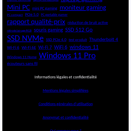
laptop bureautique
Mini PC
moniteur gaming
mini PC gaming
PCIe 5.0
PC portable gamer
PC compact
rapport qualité-prix
réduction de bruit active
SSD 512 Go
souris gaming
rétroéclairage RGB
SSD NVMe
Thunderbolt 4
SSD PCIe 4.0
test produit
windows 11
WiFi 6
Wi-Fi 6E
Wi-Fi 7
Wi-Fi 6
Windows 11 Pro
Windows 11 Home
écouteurs sans fil
Informations légales et confidentialité
Mentions légales simplifiées
Conditions générales d’utilisation
Anonymat et confidentialité