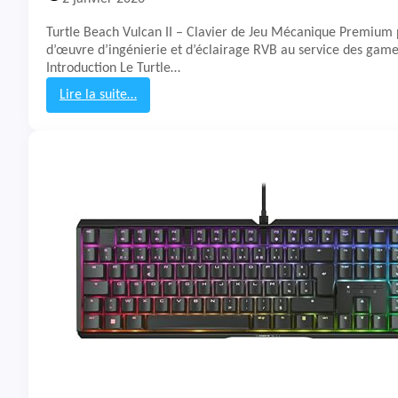
r
o
Turtle Beach Vulcan II – Clavier de Jeu Mécanique Premium
n
d’œuvre d’ingénierie et d’éclairage RVB au service des game
K
Introduction Le Turtle…
2
Lire la suite…
:
T
e
s
t
&
A
v
i
s
C
l
a
v
i
e
r