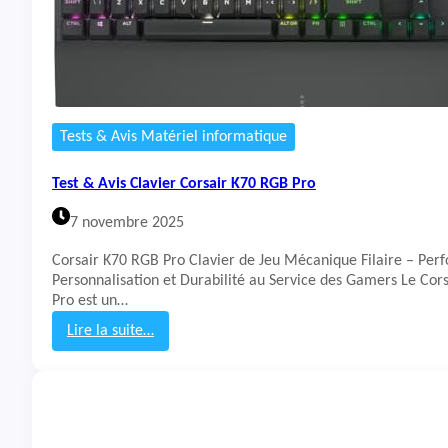
l
a
v
i
e
r
C
Tests & Avis Matériel informatique
H
E
Test & Avis Clavier Corsair K70 RGB Pro
R
R
7 novembre 2025
Y
X
Corsair K70 RGB Pro Clavier de Jeu Mécanique Filaire – Per
T
Personnalisation et Durabilité au Service des Gamers Le Cor
R
Pro est un…
F
Y
Lire la suite…
M
:
X
T
3
e
.
s
1
t