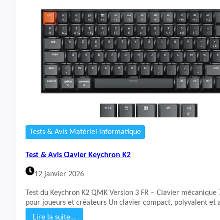
t
&
A
v
i
s
C
l
a
v
i
e
r
C
Tests & Avis Matériel informatique
O
R
Test & Avis Clavier Keychron K2
S
A
12 janvier 2026
I
R
Test du Keychron K2 QMK Version 3 FR – Clavier mécanique 7
K
pour joueurs et créateurs Un clavier compact, polyvalent et
6
5
Lire la suite…