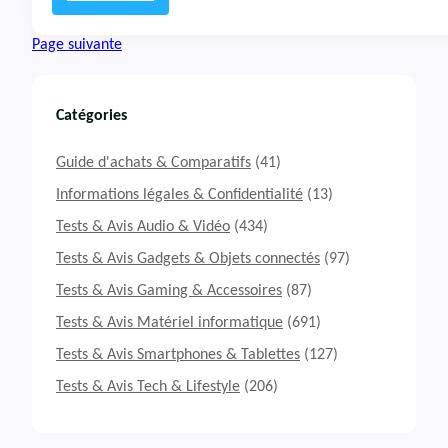
:
T
Page suivante
e
s
t
&
Catégories
A
v
Guide d'achats & Comparatifs
(41)
i
s
Informations légales & Confidentialité
(13)
C
Tests & Avis Audio & Vidéo
(434)
l
a
Tests & Avis Gadgets & Objets connectés
(97)
v
Tests & Avis Gaming & Accessoires
(87)
i
e
Tests & Avis Matériel informatique
(691)
r
B
Tests & Avis Smartphones & Tablettes
(127)
e
Tests & Avis Tech & Lifestyle
(206)
Q
u
i