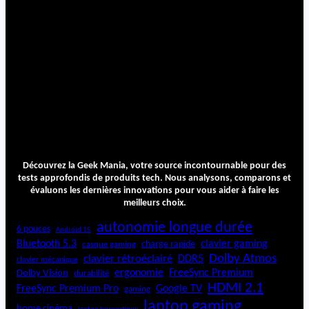
Découvrez la Geek Mania, votre source incontournable pour des
tests approfondis de produits tech. Nous analysons, comparons et
évaluons les dernières innovations pour vous aider à faire les
meilleurs choix.
autonomie longue durée
6 pouces
Android 15
Bluetooth 5.3
clavier gaming
charge rapide
casque gaming
Dolby Atmos
clavier rétroéclairé
DDR5
clavier mécanique
ergonomie
FreeSync Premium
Dolby Vision
durabilité
HDMI 2.1
FreeSync Premium Pro
Google TV
gaming
laptop gaming
home cinéma