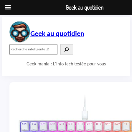
Geek au quotidien
Aller
au
contenu
Geek au quotidien
R
e
c
Geek mania : L'info tech testée pour vous
h
e
r
c
h
e
r