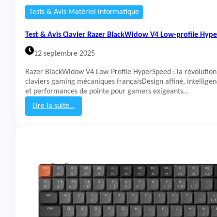
L
Tests & Avis Matériel informatique
o
g
Test & Avis Clavier Razer BlackWidow V4 Low-profile Hyp
i
t
12 septembre 2025
e
c
Razer BlackWidow V4 Low-Profile HyperSpeed : la révolution 
h
claviers gaming mécaniques françaisDesign affiné, intellig
G
et performances de pointe pour gamers exigeants…
5
1
Lire la suite…
5
:
R
T
a
e
p
s
i
t
d
&
T
A
K
v
L
i
s
C