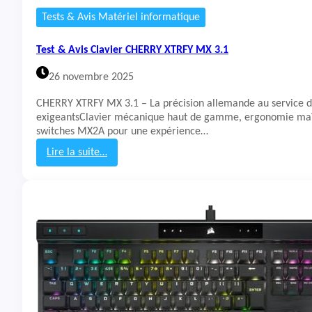
T
Tests & Avis Matériel informatique
u
r
Test & Avis Clavier CHERRY XTRFY MX 3.1
t
l
26 novembre 2025
e
B
CHERRY XTRFY MX 3.1 – La précision allemande au service d
e
exigeantsClavier mécanique haut de gamme, ergonomie maî
a
switches MX2A pour une expérience…
c
h
Lire la suite…
V
:
u
T
l
e
c
s
a
t
n
&
I
A
I
v
i
s
C