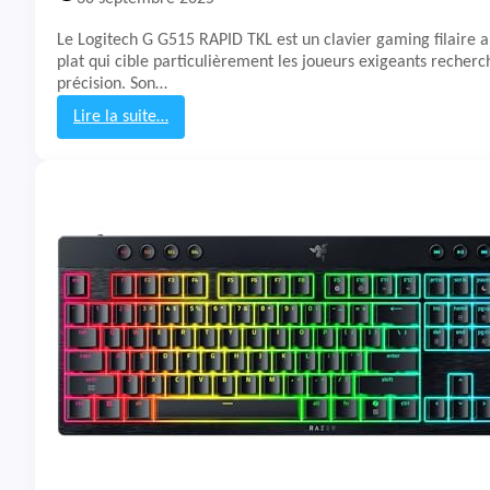
Y
K
Le Logitech G G515 RAPID TKL est un clavier gaming filaire a
W
plat qui cible particulièrement les joueurs exigeants recherc
X
précision. Son…
U
L
Lire la suite…
P
:
T
e
s
t
&
A
v
i
s
C
l
a
v
i
e
r