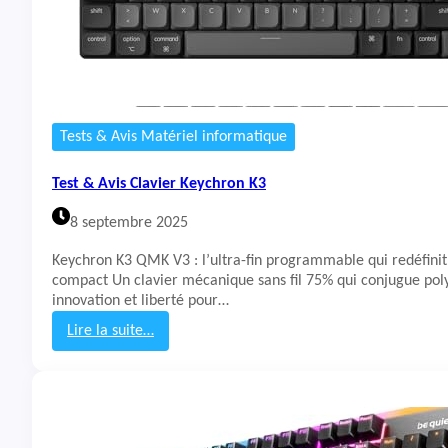
l
a
v
i
e
r
R
Tests & Avis Matériel informatique
a
z
Test & Avis Clavier Keychron K3
e
r
8 septembre 2025
B
l
Keychron K3 QMK V3 : l’ultra-fin programmable qui redéfinit 
a
compact Un clavier mécanique sans fil 75% qui conjugue pol
c
innovation et liberté pour…
k
W
Lire la suite…
i
:
d
T
o
e
w
s
V
t