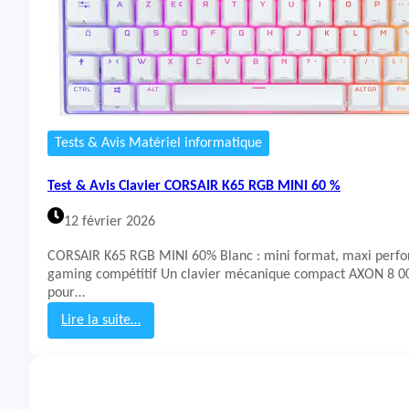
Tests & Avis Matériel informatique
Test & Avis Clavier CORSAIR K65 RGB MINI 60 %
12 février 2026
CORSAIR K65 RGB MINI 60% Blanc : mini format, maxi perfo
gaming compétitif Un clavier mécanique compact AXON 8 000
pour…
Lire la suite…
:
T
e
s