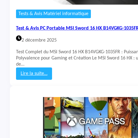
R
a
b
Tests & Avis Matériel informatique
l
e
Test & Avis PC Portable MSI Sword 16 HX B14VGKG-1035F
A
C
2 décembre 2025
E
R
Test Complet du MSI Sword 16 HX B14VGKG-1035FR : Puissan
N
Polyvalence pour Gaming et Création Le MSI Sword 16 HX : 
i
de…
t
r
Lire la suite…
o
:
V
T
1
e
5
s
(
t
A
&
N
A
V
v
1
i
5
s