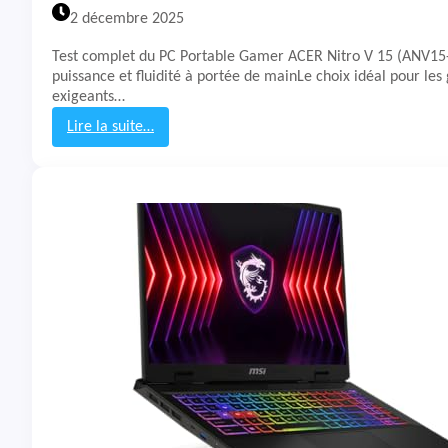
S
2 décembre 2025
I
K
Test complet du PC Portable Gamer ACER Nitro V 15 (ANV15-
a
puissance et fluidité à portée de mainLe choix idéal pour le
t
exigeants…
a
n
Lire la suite…
a
:
1
T
5
e
H
s
X
t
B
&
1
A
4
v
W
i
G
s
K
P
-
C
0
P
1
o
8
r
F
t