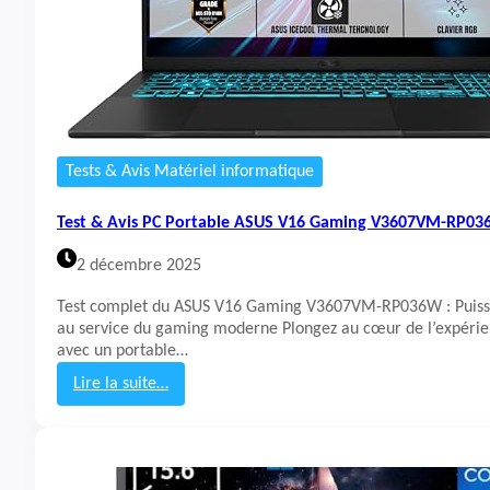
P
C
P
o
r
t
a
b
Tests & Avis Matériel informatique
l
e
Test & Avis PC Portable ASUS V16 Gaming V3607VM-RP0
A
C
2 décembre 2025
E
R
Test complet du ASUS V16 Gaming V3607VM-RP036W : Puissan
N
au service du gaming moderne Plongez au cœur de l’expéri
i
avec un portable…
t
r
Lire la suite…
o
:
V
T
1
e
5
s