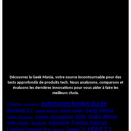
Découvrez la Geek Mania, votre source incontournable pour des
tests approfondis de produits tech. Nous analysons, comparons et
évaluons les dernières innovations pour vous aider à faire les
meilleurs choix.
autonomie longue durée
6 pouces
Android 15
Bluetooth 5.3
clavier gaming
charge rapide
casque gaming
Dolby Atmos
clavier rétroéclairé
DDR5
clavier mécanique
ergonomie
FreeSync Premium
Dolby Vision
durabilité
HDMI 2.1
FreeSync Premium Pro
Google TV
gaming