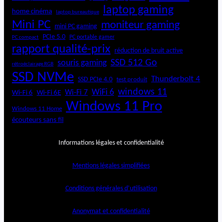
laptop gaming
home cinéma
laptop bureautique
Mini PC
moniteur gaming
mini PC gaming
PCIe 5.0
PC portable gamer
PC compact
rapport qualité-prix
réduction de bruit active
SSD 512 Go
souris gaming
rétroéclairage RGB
SSD NVMe
Thunderbolt 4
SSD PCIe 4.0
test produit
windows 11
WiFi 6
Wi-Fi 6E
Wi-Fi 7
Wi-Fi 6
Windows 11 Pro
Windows 11 Home
écouteurs sans fil
Informations légales et confidentialité
Mentions légales simplifiées
Conditions générales d’utilisation
Anonymat et confidentialité