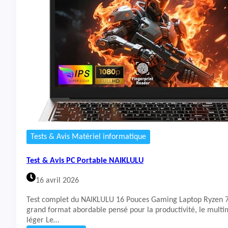
t
&
A
v
i
s
P
C
P
o
r
t
a
b
Tests & Avis Matériel informatique
l
e
Test & Avis PC Portable NAIKLULU
T
i
16 avril 2026
v
i
Test complet du NAIKLULU 16 Pouces Gaming Laptop Ryzen
q
grand format abordable pensé pour la productivité, le multim
u
léger Le…
e