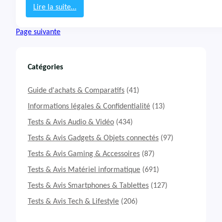
G
Lire la suite…
a
:
m
T
Page suivante
i
e
n
s
g
t
A
&
Catégories
1
A
5
v
Guide d'achats & Comparatifs
(41)
-
i
T
s
Informations légales & Confidentialité
(13)
U
P
Tests & Avis Audio & Vidéo
(434)
F
C
5
P
Tests & Avis Gadgets & Objets connectés
(97)
0
o
Tests & Avis Gaming & Accessoires
(87)
7
r
N
t
Tests & Avis Matériel informatique
(691)
U
a
R
b
Tests & Avis Smartphones & Tablettes
(127)
-
l
Tests & Avis Tech & Lifestyle
(206)
L
e
P
M