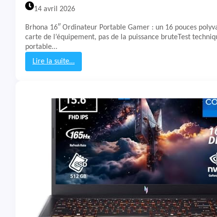
A
14 avril 2026
I
K
Brhona 16″ Ordinateur Portable Gamer : un 16 pouces polyva
L
carte de l’équipement, pas de la puissance bruteTest techni
U
portable…
L
U
Lire la suite…
:
T
e
s
t
&
A
v
i
s
P
C
P
o
r
t