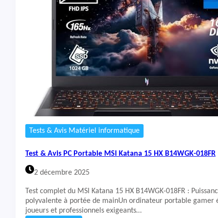
A
t
N
&
V
A
1
v
5
i
-
s
5
P
1
C
-
P
1
o
2
r
3
t
4
a
b
Tests & Avis Matériel informatique
l
e
Test & Avis PC Portable MSI Katana 15 HX B14WGK-018FR
A
S
2 décembre 2025
U
S
Test complet du MSI Katana 15 HX B14WGK-018FR : Puissan
V
polyvalente à portée de mainUn ordinateur portable gamer é
1
joueurs et professionnels exigeants…
6