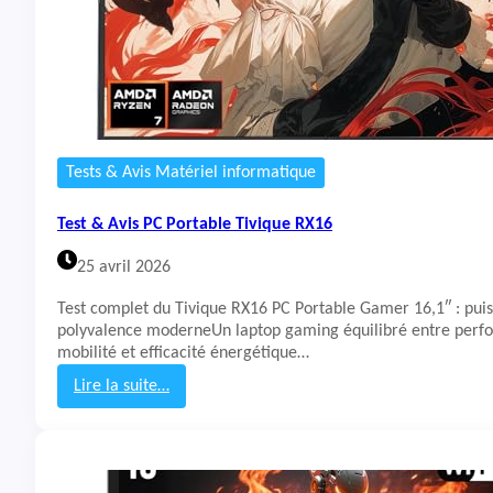
Tests & Avis Matériel informatique
Test & Avis PC Portable Tivique RX16
25 avril 2026
Test complet du Tivique RX16 PC Portable Gamer 16,1″ : pui
polyvalence moderneUn laptop gaming équilibré entre perf
mobilité et efficacité énergétique…
Lire la suite…
:
T
e
s