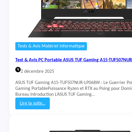
-
P
5
C
1
P
-
o
5
r
6
t
7
a
8
b
Tests & Avis Matériel informatique
)
l
e
Test & Avis PC Portable ASUS TUF Gaming A15-TUF507NU
M
S
2 décembre 2025
I
S
ASUS TUF Gaming A15-TUF507NUR-LP068W : Le Guerrier Pol
w
Gaming PortablePuissance Ryzen et RTX au Poing pour Domi
o
Bureau Introduction L’ASUS TUF Gaming…
r
d
Lire la suite…
1
:
6
T
H
e
X
s