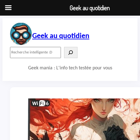
Geek au quotidien
Aller
au
contenu
Geek au quotidien
R
e
c
Geek mania : L'info tech testée pour vous
h
e
r
c
h
e
r