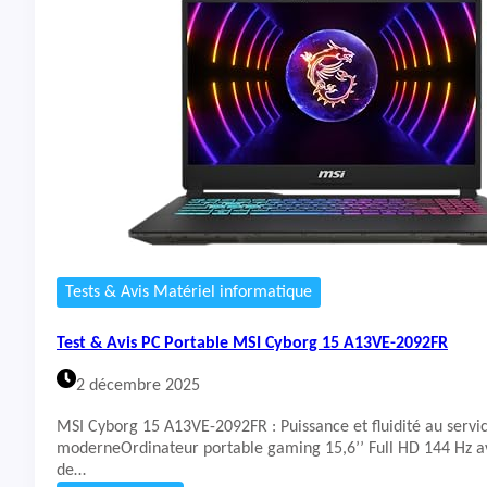
B
t
1
&
4
A
V
v
G
i
K
s
G
P
-
C
1
P
0
o
3
r
5
t
F
a
R
b
Tests & Avis Matériel informatique
l
e
Test & Avis PC Portable MSI Cyborg 15 A13VE-2092FR
A
S
2 décembre 2025
U
S
MSI Cyborg 15 A13VE-2092FR : Puissance et fluidité au serv
T
moderneOrdinateur portable gaming 15,6’’ Full HD 144 Hz av
U
de…
F