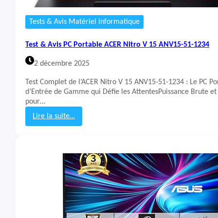
a
b
Tests & Avis Matériel informatique
l
e
Test & Avis PC Portable ACER Nitro V 15 ANV15-51-1234
B
r
2 décembre 2025
h
o
Test Complet de l’ACER Nitro V 15 ANV15-51-1234 : Le PC P
n
d’Entrée de Gamme qui Défie les AttentesPuissance Brute et
a
pour…
Lire la suite…
:
T
e
s
t
&
A
v
i
s