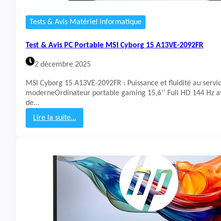
É
c
Tests & Avis Matériel informatique
r
a
Test & Avis PC Portable MSI Cyborg 15 A13VE-2092FR
n
P
2 décembre 2025
o
r
MSI Cyborg 15 A13VE-2092FR : Puissance et fluidité au serv
t
moderneOrdinateur portable gaming 15,6’’ Full HD 144 Hz av
a
de…
b
l
Lire la suite…
e
:
T
e
s
t
&
A
v
i
s