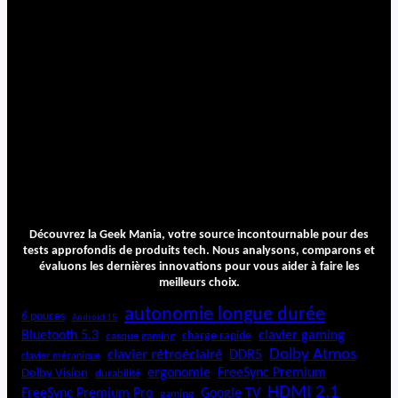
Découvrez la Geek Mania, votre source incontournable pour des
tests approfondis de produits tech. Nous analysons, comparons et
évaluons les dernières innovations pour vous aider à faire les
meilleurs choix.
autonomie longue durée
6 pouces
Android 15
Bluetooth 5.3
clavier gaming
charge rapide
casque gaming
Dolby Atmos
clavier rétroéclairé
DDR5
clavier mécanique
ergonomie
FreeSync Premium
Dolby Vision
durabilité
HDMI 2.1
FreeSync Premium Pro
Google TV
gaming