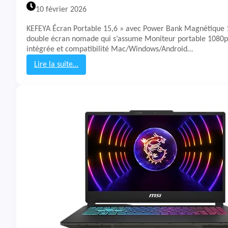
i
10 février 2026
v
i
KEFEYA Écran Portable 15,6 » avec Power Bank Magnétique 
q
double écran nomade qui s’assume Moniteur portable 1080p
u
intégrée et compatibilité Mac/Windows/Android…
e
L
Lire la suite…
X
:
1
T
5
e
-
s
N
t
9
&
7
A
v
i
s
K
E
F
E
Y
A