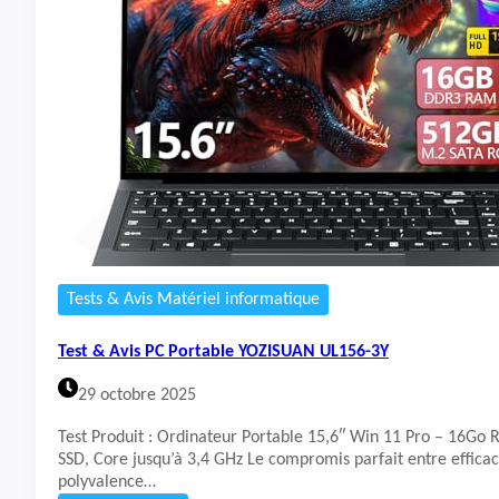
1
t
3
&
V
A
E
v
-
i
2
s
0
P
9
C
2
P
F
o
R
r
t
a
b
Tests & Avis Matériel informatique
l
e
Test & Avis PC Portable YOZISUAN UL156-3Y
H
P
29 octobre 2025
1
5
Test Produit : Ordinateur Portable 15,6″ Win 11 Pro – 16Go
-
SSD, Core jusqu’à 3,4 GHz Le compromis parfait entre efficac
f
polyvalence…
c