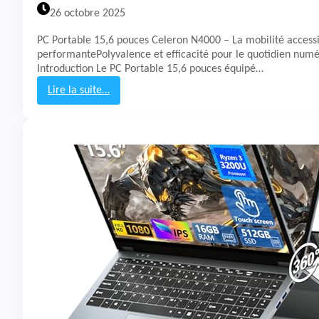
O
26 octobre 2025
Z
I
PC Portable 15,6 pouces Celeron N4000 – La mobilité accessi
S
performantePolyvalence et efficacité pour le quotidien num
U
Introduction Le PC Portable 15,6 pouces équipé…
A
N
Lire la suite…
U
:
L
T
1
e
5
s
6
t
-
&
3
A
Y
v
i
s
P
C
P
o
r
t