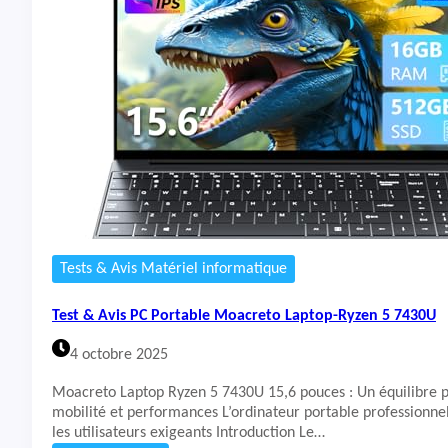
o
t
p
&
-
A
R
v
y
i
z
s
e
P
n
C
3
P
3
o
2
r
0
t
0
a
U
b
Tests & Avis Matériel informatique
l
e
Test & Avis PC Portable Moacreto Laptop-Ryzen 5 7430U
A
c
4 octobre 2025
e
r
Moacreto Laptop Ryzen 5 7430U 15,6 pouces : Un équilibre p
N
mobilité et performances L’ordinateur portable professionne
i
les utilisateurs exigeants Introduction Le…
t