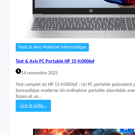
P
C
P
o
r
t
a
b
Tests & Avis Matériel informatique
l
e
Test & Avis PC Portable HP 15-fc0006sf
M
S
14 novembre 2025
I
C
Test complet du HP 15-fc0006sf : Un PC portable polyvalent 
y
bureautique moderne Un ordinateur portable abordable av
b
Ryzen et un…
o
r
Lire la suite…
g
:
1
T
5
e
A
s