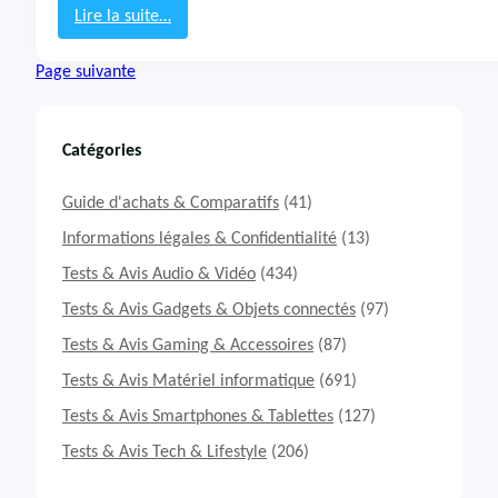
r
Lire la suite…
o
:
V
T
Page suivante
A
e
N
s
V
t
1
&
Catégories
5
A
-
v
Guide d'achats & Comparatifs
(41)
4
i
1
s
Informations légales & Confidentialité
(13)
-
P
Tests & Avis Audio & Vidéo
(434)
R
C
5
P
Tests & Avis Gadgets & Objets connectés
(97)
2
o
Tests & Avis Gaming & Accessoires
(87)
M
r
t
Tests & Avis Matériel informatique
(691)
a
b
Tests & Avis Smartphones & Tablettes
(127)
l
Tests & Avis Tech & Lifestyle
(206)
e
M