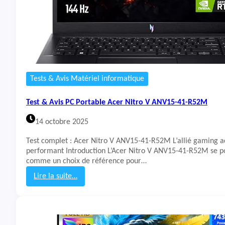
0
P
0
C
P
o
r
t
a
b
Tests & Avis Matériel informatique
l
e
Test & Avis PC Portable Acer Nitro V ANV15-41-R52M
M
o
14 octobre 2025
a
c
Test complet : Acer Nitro V ANV15-41-R52M L’allié gaming ac
r
performant Introduction L’Acer Nitro V ANV15-41-R52M se p
e
comme un choix de référence pour…
t
o
Lire la suite…
L
:
a
T
p
e
t
s