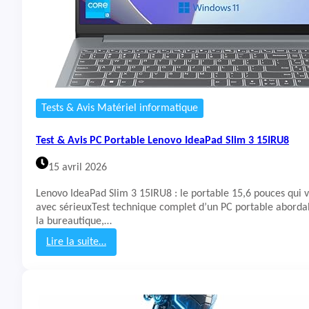
Tests & Avis Matériel informatique
Test & Avis PC Portable Lenovo IdeaPad Slim 3 15IRU8
15 avril 2026
Lenovo IdeaPad Slim 3 15IRU8 : le portable 15,6 pouces qui vi
avec sérieuxTest technique complet d’un PC portable aborda
la bureautique,…
Lire la suite…
:
T
e
s