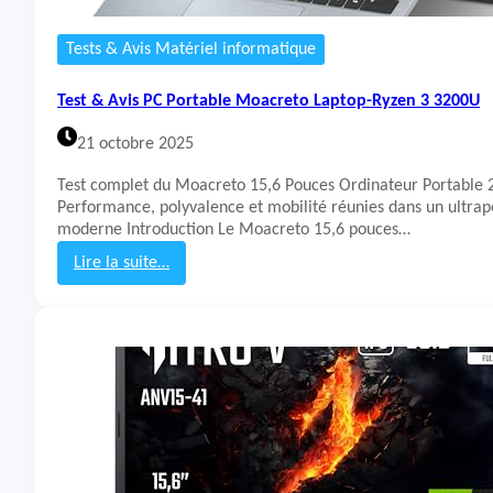
a
b
Tests & Avis Matériel informatique
l
e
Test & Avis PC Portable Moacreto Laptop-Ryzen 3 3200U
M
o
21 octobre 2025
a
c
Test complet du Moacreto 15,6 Pouces Ordinateur Portable 
r
Performance, polyvalence et mobilité réunies dans un ultrap
e
moderne Introduction Le Moacreto 15,6 pouces…
t
o
Lire la suite…
C
:
e
T
l
e
e
s
r
t
o
&
n
A
N
v
4
i
0
s