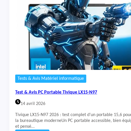
t
&
A
v
i
s
P
C
P
o
r
t
a
b
Tests & Avis Matériel informatique
l
e
Test & Avis PC Portable Tivique LX15-N97
L
e
14 avril 2026
n
o
Tivique LX15-N97 2026 : test complet d’un portable 15,6 pouc
v
la bureautique moderneUn PC portable accessible, bien équip
o
et pensé…
I