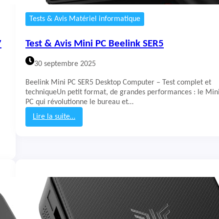
B
e
Tests & Avis Matériel informatique
e
l
7
Test & Avis Mini PC Beelink SER5
i
n
30 septembre 2025
k
E
Beelink Mini PC SER5 Desktop Computer – Test complet et
Q
techniqueUn petit format, de grandes performances : le Min
R
PC qui révolutionne le bureau et…
6
R
Lire la suite…
y
:
z
T
e
e
n
s
7
t
6
&
8
A
0
v
0
i
U
s