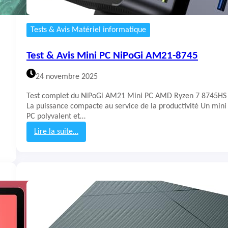
Tests & Avis Matériel informatique
Test & Avis Mini PC NiPoGi AM21-8745
24 novembre 2025
Test complet du NiPoGi AM21 Mini PC AMD Ryzen 7 8745HS 
La puissance compacte au service de la productivité Un mini
PC polyvalent et…
Lire la suite…
:
T
e
s
t
&
A
v
i