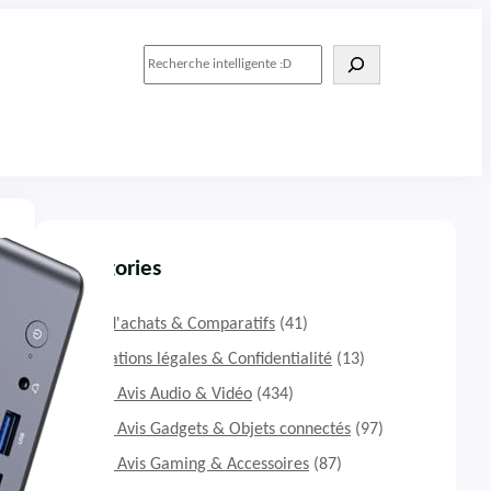
R
e
c
h
e
r
c
h
e
r
Catégories
Guide d'achats & Comparatifs
(41)
Informations légales & Confidentialité
(13)
Tests & Avis Audio & Vidéo
(434)
Tests & Avis Gadgets & Objets connectés
(97)
Tests & Avis Gaming & Accessoires
(87)