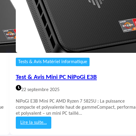
M
i
n
i
P
C
B
e
e
l
Tests & Avis Matériel informatique
i
n
k
Test & Avis Mini PC NiPoGi E3B
S
E
22 septembre 2025
R
5
NiPoGi E3B Mini PC AMD Ryzen 7 5825U : La puissance
ue
compacte et polyvalente haut de gammeCompact, performa
et polyvalent – un mini PC taillé…
Lire la suite…
:
T