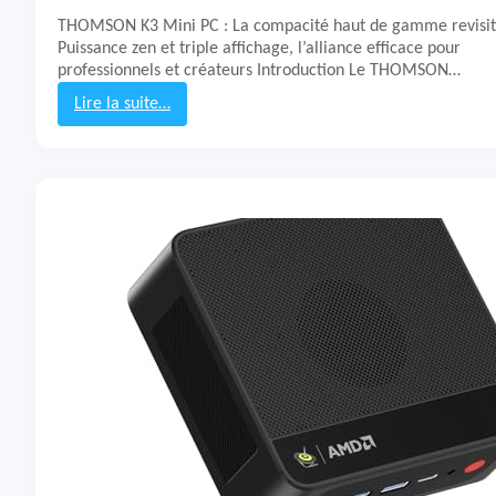
n
THOMSON K3 Mini PC : La compacité haut de gamme revisi
g
Puissance zen et triple affichage, l’alliance efficace pour
G
professionnels et créateurs Introduction Le THOMSON…
a
l
Lire la suite…
a
:
x
T
y
e
T
s
a
t
b
&
S
A
1
v
0
i
L
s
i
M
t
i
e
n
i
P
C
T