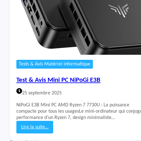
i
s
M
i
n
i
P
C
B
e
Tests & Avis Matériel informatique
e
l
Test & Avis Mini PC NiPoGi E3B
i
n
25 septembre 2025
k
S
NiPoGi E3B Mini PC AMD Ryzen 7 7730U : La puissance
E
compacte pour tous les usagesLe mini-ordinateur qui conjug
R
performance d’un Ryzen 7, design minimaliste…
5
M
Lire la suite…
a
:
x
T