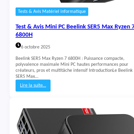
H
O
Tests & Avis Matériel informatique
M
S
O
Test & Avis Mini PC Beelink SER5 Max Ryzen 
N
6800H
K
3
6 octobre 2025
Beelink SER5 Max Ryzen 7 6800H : Puissance compacte,
polyvalence maximale Mini PC hautes performances pour
créateurs, pros et multitâche intensif IntroductionLe Beelink
SER5 Max…
Lire la suite…
:
T
e
s
t
&
A
v