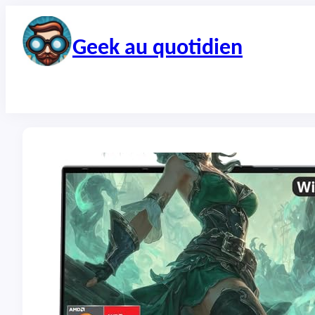
Aller
au
contenu
Geek au quotidien