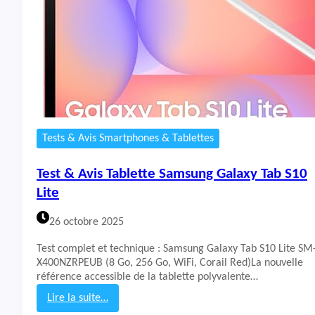
i
s
P
C
P
o
r
t
a
b
Tests & Avis Smartphones & Tablettes
l
e
Test & Avis Tablette Samsung Galaxy Tab S10
A
C
Lite
E
M
26 octobre 2025
A
G
Test complet et technique : Samsung Galaxy Tab S10 Lite SM
I
X400NZRPEUB (8 Go, 256 Go, WiFi, Corail Red)La nouvelle
C
référence accessible de la tablette polyvalente…
S
Lire la suite…
1
: