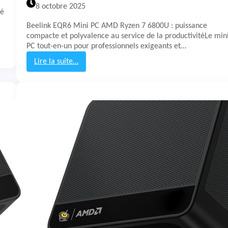
2
8 octobre 2025
té
Beelink EQR6 Mini PC AMD Ryzen 7 6800U : puissance
compacte et polyvalence au service de la productivitéLe min
PC tout-en-un pour professionnels exigeants et…
Lire la suite…
:
T
e
s
t
&
A
v
i
s
M
i
n
i
P
C