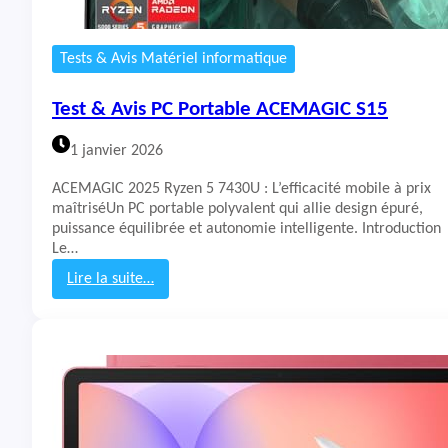
Tests & Avis Matériel informatique
Test & Avis PC Portable ACEMAGIC S15
1 janvier 2026
ACEMAGIC 2025 Ryzen 5 7430U : L’efficacité mobile à prix
maîtriséUn PC portable polyvalent qui allie design épuré,
puissance équilibrée et autonomie intelligente. Introduction
Le…
Lire la suite…
:
T
e
s
t
&
A
v