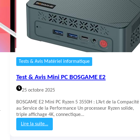
s
M
i
n
i
P
C
N
i
P
Tests & Avis Matériel informatique
o
G
Test & Avis Mini PC BOSGAME E2
i
A
25 octobre 2025
M
2
BOSGAME E2 Mini PC Ryzen 5 3550H : L’Art de la Compacité
1
au Service de la Performance Un processeur Ryzen solide,
-
-
triple affichage 4K, connectique…
8
7
Lire la suite…
4
:
5
T