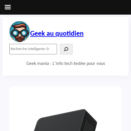
Aller
au
contenu
Geek au quotidien
R
e
c
Geek mania : L'info tech testée pour vous
h
e
r
c
h
e
r