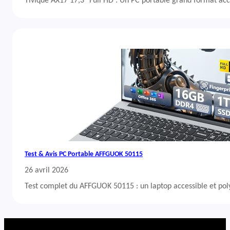
Tivique AX17 17,3″ Full HD : Un PC portable grand format acc
Test & Avis PC Portable AFFGUOK 50115
26 avril 2026
Test complet du AFFGUOK 50115 : un laptop accessible et po