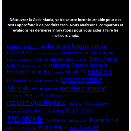
Découvrez la Geek Mania, votre source incontournable pour des
tests approfondis de produits tech. Nous analysons, comparons et
évaluons les dernières innovations pour vous aider à faire les
meilleurs choix.
autonomie longue durée
6 pouces
Android 15
Bluetooth 5.3
clavier gaming
charge rapide
casque gaming
Dolby Atmos
clavier rétroéclairé
DDR5
clavier mécanique
ergonomie
FreeSync Premium
Dolby Vision
durabilité
HDMI 2.1
FreeSync Premium Pro
Google TV
gaming
laptop gaming
home cinéma
laptop bureautique
Mini PC
moniteur gaming
mini PC gaming
PCIe 5.0
PC portable gamer
PC compact
rapport qualité-prix
réduction de bruit active
SSD 512 Go
souris gaming
rétroéclairage RGB
SSD NVMe
Thunderbolt 4
SSD PCIe 4.0
test produit
windows 11
WiFi 6
Wi-Fi 6E
Wi-Fi 7
Wi-Fi 6