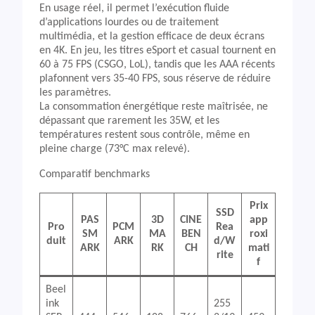
En usage réel, il permet l’exécution fluide
d’applications lourdes ou de traitement
multimédia, et la gestion efficace de deux écrans
en 4K. En jeu, les titres eSport et casual tournent en
60 à 75 FPS (CSGO, LoL), tandis que les AAA récents
plafonnent vers 35-40 FPS, sous réserve de réduire
les paramètres.
La consommation énergétique reste maîtrisée, ne
dépassant que rarement les 35W, et les
températures restent sous contrôle, même en
pleine charge (73°C max relevé).
Comparatif benchmarks
Prix
SSD
PAS
3D
CINE
app
Pro
PCM
Rea
SM
MA
BEN
roxi
duit
ARK
d/W
ARK
RK
CH
mati
rite
f
Beel
ink
255