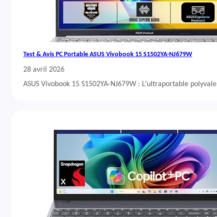
Test & Avis PC Portable ASUS Vivobook 15 S1502YA-NJ679W
28 avril 2026
ASUS Vivobook 15 S1502YA-NJ679W : L’ultraportable polyvalent