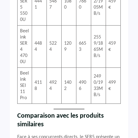
SER
444
546
108
766
2/19
459
5
1
7
0
0
05M
€
550
B/s
0U
Beel
ink
255
SER
448
522
120
665
9/18
459
4
4
4
9
3
65M
€
470
B/s
0U
Beel
249
ink
411
492
140
490
0/19
499
SEI
8
4
2
6
33M
€
11
B/s
Pro
Comparaison avec les produits
similaires
Face à ses concurrents directs, le SER5 présente un