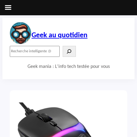
Aller
au
contenu
Geek au quotidien
R
e
c
Geek mania : L'info tech testée pour vous
h
e
r
c
h
e
r