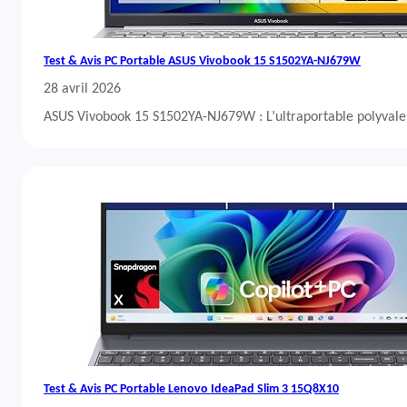
Test & Avis PC Portable ASUS Vivobook 15 S1502YA-NJ679W
28 avril 2026
ASUS Vivobook 15 S1502YA-NJ679W : L’ultraportable polyvalent
Test & Avis PC Portable Lenovo IdeaPad Slim 3 15Q8X10