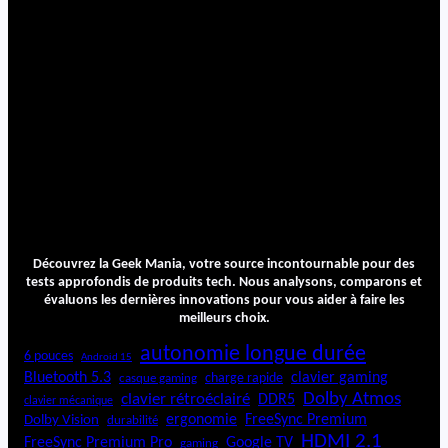
Découvrez la Geek Mania, votre source incontournable pour des
tests approfondis de produits tech. Nous analysons, comparons et
évaluons les dernières innovations pour vous aider à faire les
meilleurs choix.
autonomie longue durée
6 pouces
Android 15
Bluetooth 5.3
clavier gaming
charge rapide
casque gaming
Dolby Atmos
clavier rétroéclairé
DDR5
clavier mécanique
ergonomie
FreeSync Premium
Dolby Vision
durabilité
HDMI 2.1
FreeSync Premium Pro
Google TV
gaming