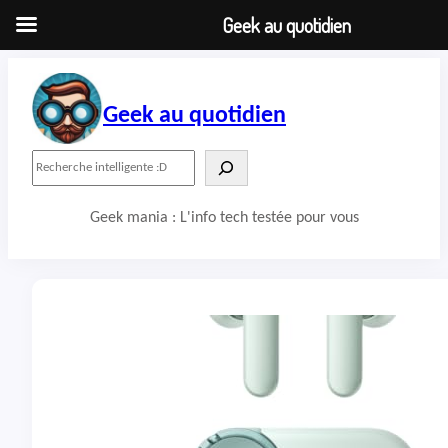
Geek au quotidien
Aller
au
contenu
Geek au quotidien
R
e
c
Geek mania : L'info tech testée pour vous
h
e
r
c
h
e
r