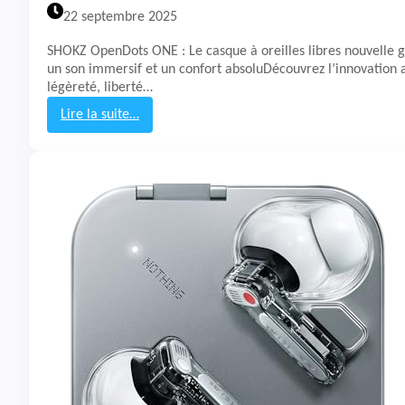
n
22 septembre 2025
n
h
SHOKZ OpenDots ONE : Le casque à oreilles libres nouvelle 
e
un son immersif et un confort absoluDécouvrez l’innovation a
i
légèreté, liberté…
s
e
Lire la suite…
r
:
A
T
C
e
C
s
E
t
N
&
T
A
U
v
M
i
O
s
p
É
e
c
n
o
u
t
e