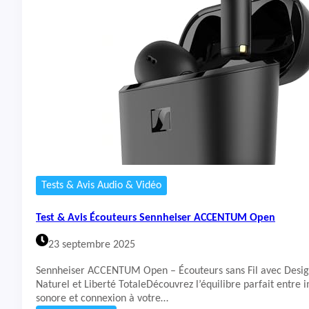
B
t
u
&
d
A
s
v
3
i
F
s
E
É
c
o
u
t
e
u
r
Tests & Avis Audio & Vidéo
s
A
Test & Avis Écouteurs Sennheiser ACCENTUM Open
p
p
23 septembre 2025
l
e
Sennheiser ACCENTUM Open – Écouteurs sans Fil avec Desig
A
Naturel et Liberté TotaleDécouvrez l’équilibre parfait entre
i
sonore et connexion à votre…
r