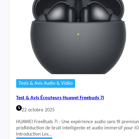
t
&
A
v
i
s
É
c
o
u
t
e
u
r
Tests & Avis Audio & Vidéo
s
C
Test & Avis Écouteurs Huawei Freebuds 7i
M
F
22 octobre 2025
B
u
HUAWEI FreeBuds 7i : Une expérience audio sans fil premium
d
prixRéduction de bruit intelligente et audio immersif pour i
s
Introduction Les…