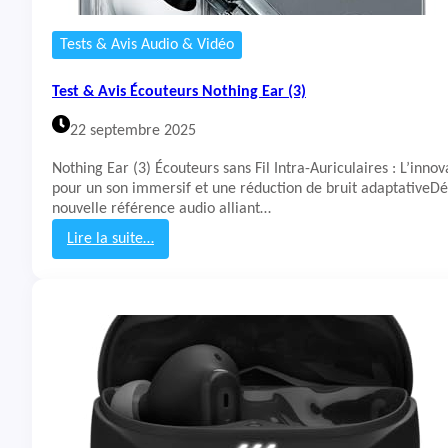
u
r
Tests & Avis Audio & Vidéo
s
S
Test & Avis Écouteurs Nothing Ear (3)
h
o
22 septembre 2025
k
z
Nothing Ear (3) Écouteurs sans Fil Intra-Auriculaires : L’inno
O
pour un son immersif et une réduction de bruit adaptativeDé
p
nouvelle référence audio alliant…
e
n
Lire la suite…
D
:
o
T
t
e
s
s
O
t
n
&
e
A
v
i
s