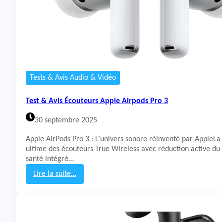
E
c
o
u
t
e
u
r
Tests & Avis Audio & Vidéo
s
S
Test & Avis Écouteurs Apple Airpods Pro 3
a
m
30 septembre 2025
s
u
Apple AirPods Pro 3 : L’univers sonore réinventé par AppleLa
n
ultime des écouteurs True Wireless avec réduction active du b
g
santé intégré…
G
a
Lire la suite…
l
:
a
T
x
e
y
s