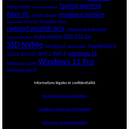
laptop gaming
home cinéma
laptop bureautique
Mini PC
moniteur gaming
mini PC gaming
PCIe 5.0
PC portable gamer
PC compact
rapport qualité-prix
réduction de bruit active
SSD 512 Go
souris gaming
rétroéclairage RGB
SSD NVMe
Thunderbolt 4
SSD PCIe 4.0
test produit
windows 11
WiFi 6
Wi-Fi 6E
Wi-Fi 7
Wi-Fi 6
Windows 11 Pro
Windows 11 Home
écouteurs sans fil
Informations légales et confidentialité
Mentions légales simplifiées
Conditions générales d’utilisation
Anonymat et confidentialité