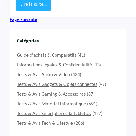
e
Lire la suite…
a
:
m
T
Page suivante
2
e
s
t
&
Catégories
A
v
Guide d'achats & Comparatifs
(41)
i
s
Informations légales & Confidentialité
(13)
É
Tests & Avis Audio & Vidéo
(434)
c
o
Tests & Avis Gadgets & Objets connectés
(97)
u
Tests & Avis Gaming & Accessoires
(87)
t
e
Tests & Avis Matériel informatique
(691)
u
r
Tests & Avis Smartphones & Tablettes
(127)
s
Tests & Avis Tech & Lifestyle
(206)
H
U