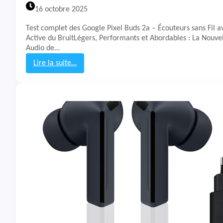
a
16 octobre 2025
w
e
Test complet des Google Pixel Buds 2a – Écouteurs sans Fil a
i
Active du BruitLégers, Performants et Abordables : La Nouve
F
Audio de…
r
e
Lire la suite…
e
:
b
T
u
e
d
s
s
t
7
&
i
A
v
i
s
É
c
o
u
t
e