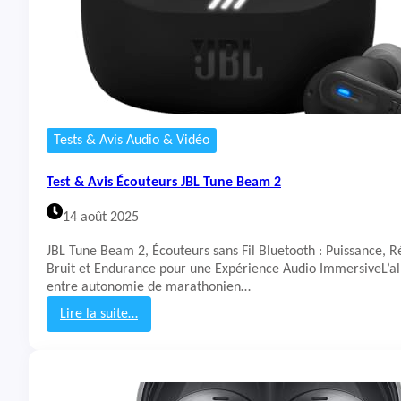
É
c
o
u
t
e
u
r
Tests & Avis Audio & Vidéo
s
N
Test & Avis Écouteurs JBL Tune Beam 2
o
t
14 août 2025
h
i
JBL Tune Beam 2, Écouteurs sans Fil Bluetooth : Puissance, R
n
Bruit et Endurance pour une Expérience Audio ImmersiveL’al
g
entre autonomie de marathonien…
E
a
Lire la suite…
r
:
(
T
3
e
)
s