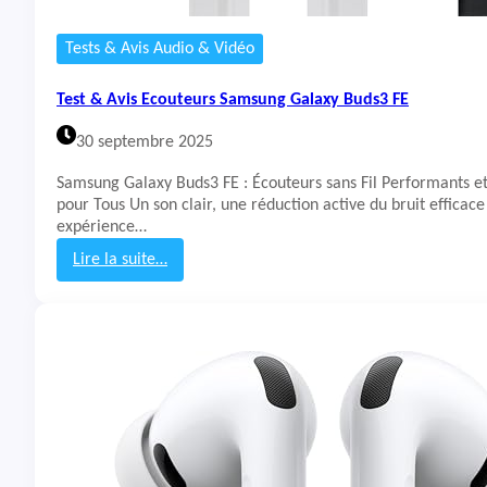
u
r
Tests & Avis Audio & Vidéo
s
G
Test & Avis Ecouteurs Samsung Galaxy Buds3 FE
o
o
30 septembre 2025
g
l
Samsung Galaxy Buds3 FE : Écouteurs sans Fil Performants e
e
pour Tous Un son clair, une réduction active du bruit efficace
P
expérience…
i
x
Lire la suite…
e
:
l
T
B
e
u
s
d
t
s
&
A
2
v
a
i
s