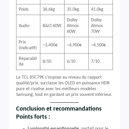
Poids
36,6kg
35,0kg
41,0kg
Dolby
Dolby
Audio
B&O 60W
Atmos
Atmos
60W
70W
Prix
~3,400€
~4,900€
~4,500€
(indicatif)
Réparabil
8/10
6/10
7/10
ité
La TCL 85C79K s’impose au niveau du rapport
qualité/prix, surclasse les OLED en puissance HDR
pure et rivalise avec les meilleurs modèles
Samsung, tout en gardant un prix souvent inférieur.
Conclusion et recommandations
Points forts :
Luminosité exceptionnelle
, parfait pour le