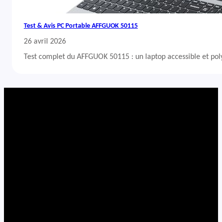
Test & Avis PC Portable AFFGUOK 50115
26 avril 2026
Test complet du AFFGUOK 50115 : un laptop accessible et po