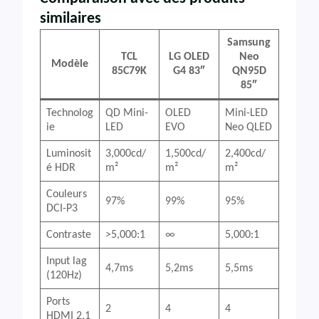
similaires
Samsung
TCL
LG OLED
Neo
Modèle
85C79K
G4 83″
QN95D
85″
Technolog
QD Mini-
OLED
Mini-LED
ie
LED
EVO
Neo QLED
Luminosit
3,000cd/
1,500cd/
2,400cd/
é HDR
m²
m²
m²
Couleurs
97%
99%
95%
DCI-P3
Contraste
>5,000:1
∞
5,000:1
Input lag
4,7ms
5,2ms
5,5ms
(120Hz)
Ports
2
4
4
HDMI 2.1