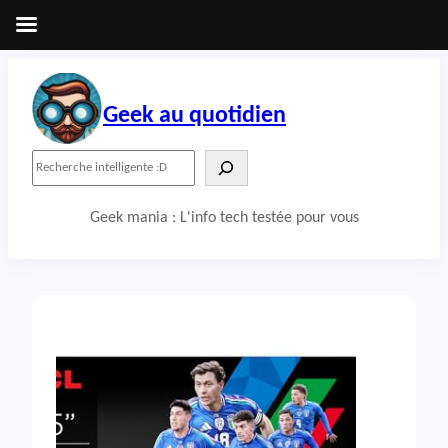
Aller
au
contenu
Geek au quotidien
R
e
c
Geek mania : L'info tech testée pour vous
h
e
r
c
h
e
r