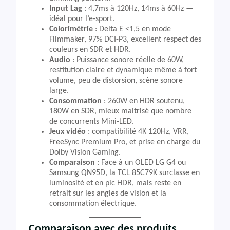
Input Lag
: 4,7ms à 120Hz, 14ms à 60Hz —
idéal pour l’e-sport.
Colorimétrie
: Delta E <1,5 en mode
Filmmaker, 97% DCI-P3, excellent respect des
couleurs en SDR et HDR.
Audio
: Puissance sonore réelle de 60W,
restitution claire et dynamique même à fort
volume, peu de distorsion, scène sonore
large.
Consommation
: 260W en HDR soutenu,
180W en SDR, mieux maitrisé que nombre
de concurrents Mini-LED.
Jeux vidéo
: compatibilité 4K 120Hz, VRR,
FreeSync Premium Pro, et prise en charge du
Dolby Vision Gaming.
Comparaison
: Face à un OLED LG G4 ou
Samsung QN95D, la TCL 85C79K surclasse en
luminosité et en pic HDR, mais reste en
retrait sur les angles de vision et la
consommation électrique.
Comparaison avec des produits