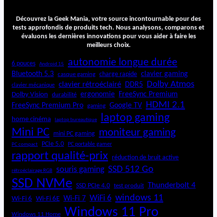
Découvrez la Geek Mania, votre source incontournable pour des
tests approfondis de produits tech. Nous analysons, comparons et
évaluons les dernières innovations pour vous aider à faire les
meilleurs choix.
autonomie longue durée
6 pouces
Android 15
Bluetooth 5.3
clavier gaming
charge rapide
casque gaming
Dolby Atmos
clavier rétroéclairé
DDR5
clavier mécanique
ergonomie
FreeSync Premium
Dolby Vision
durabilité
HDMI 2.1
FreeSync Premium Pro
Google TV
gaming
laptop gaming
home cinéma
laptop bureautique
Mini PC
moniteur gaming
mini PC gaming
PCIe 5.0
PC portable gamer
PC compact
rapport qualité-prix
réduction de bruit active
SSD 512 Go
souris gaming
rétroéclairage RGB
SSD NVMe
Thunderbolt 4
SSD PCIe 4.0
test produit
windows 11
WiFi 6
Wi-Fi 6E
Wi-Fi 7
Wi-Fi 6
Windows 11 Pro
Windows 11 Home