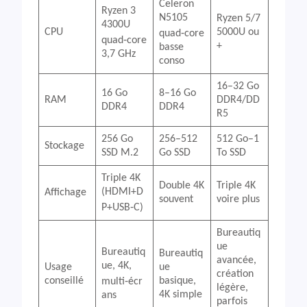
Celeron
Ryzen 3
N5105
Ryzen 5/7
4300U
CPU
5000U ou
quad‑core
quad‑core
+
basse
3,7 GHz
conso
16–32 Go
16 Go
8–16 Go
RAM
DDR4/DD
DDR4
DDR4
R5
256 Go
256–512
512 Go–1
Stockage
SSD M.2
Go SSD
To SSD
Triple 4K
Double 4K
Triple 4K
(HDMI+D
Affichage
souvent
voire plus
P+USB‑C)
Bureautiq
ue
Bureautiq
Bureautiq
avancée,
ue, 4K,
Usage
ue
création
conseillé
basique,
multi‑écr
légère,
4K simple
ans
parfois