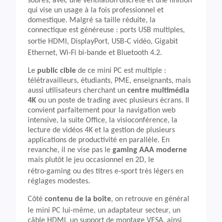
sobres, avec une ventilation discrète et une finition
qui vise un usage à la fois professionnel et
domestique. Malgré sa taille réduite, la
connectique est généreuse : ports USB multiples,
sortie HDMI, DisplayPort, USB‑C vidéo, Gigabit
Ethernet, Wi‑Fi bi-bande et Bluetooth 4.2.
Le
public cible
de ce mini PC est multiple :
télétravailleurs, étudiants, PME, enseignants, mais
aussi utilisateurs cherchant un
centre multimédia
4K
ou un poste de trading avec plusieurs écrans. Il
convient parfaitement pour la navigation web
intensive, la suite Office, la visioconférence, la
lecture de vidéos 4K et la gestion de plusieurs
applications de productivité en parallèle. En
revanche, il ne vise pas le
gaming AAA moderne
mais plutôt le jeu occasionnel en 2D, le
rétro‑gaming ou des titres e‑sport très légers en
réglages modestes.
Côté
contenu de la boîte
, on retrouve en général
le mini PC lui‑même, un adaptateur secteur, un
câble HDMI, un support de montage VESA, ainsi