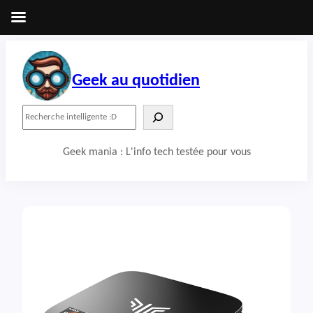
Aller
au
contenu
Geek au quotidien
R
e
c
Geek mania : L'info tech testée pour vous
h
e
r
c
h
e
r