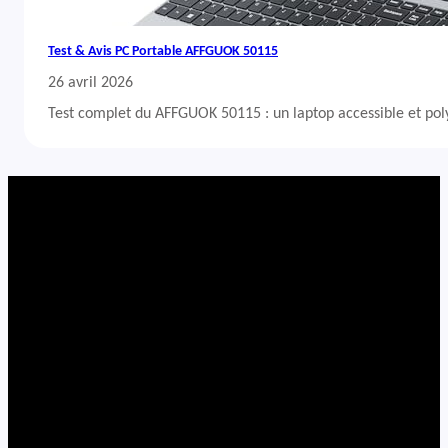
Test & Avis PC Portable AFFGUOK 50115
26 avril 2026
Test complet du AFFGUOK 50115 : un laptop accessible et po