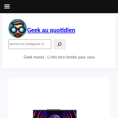
Aller
au
contenu
Geek au quotidien
R
e
c
Geek mania : L'info tech testée pour vous
h
e
r
c
h
e
r