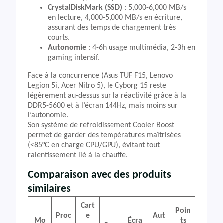
CrystalDiskMark (SSD)
: 5,000-6,000 MB/s
en lecture, 4,000-5,000 MB/s en écriture,
assurant des temps de chargement très
courts.
Autonomie
: 4-6h usage multimédia, 2-3h en
gaming intensif.
Face à la concurrence (Asus TUF F15, Lenovo
Legion 5i, Acer Nitro 5), le Cyborg 15 reste
légèrement au-dessus sur la réactivité grâce à la
DDR5-5600 et à l’écran 144Hz, mais moins sur
l’autonomie.
Son système de refroidissement Cooler Boost
permet de garder des températures maîtrisées
(<85°C en charge CPU/GPU), évitant tout
ralentissement lié à la chauffe.
Comparaison avec des produits
similaires
Cart
Poin
Proc
e
Aut
Mo
Écra
ts