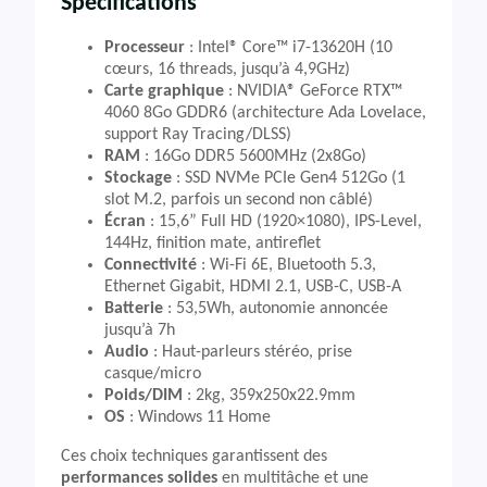
Spécifications
Processeur
: Intel® Core™ i7-13620H (10
cœurs, 16 threads, jusqu’à 4,9GHz)
Carte graphique
: NVIDIA® GeForce RTX™
4060 8Go GDDR6 (architecture Ada Lovelace,
support Ray Tracing/DLSS)
RAM
: 16Go DDR5 5600MHz (2x8Go)
Stockage
: SSD NVMe PCIe Gen4 512Go (1
slot M.2, parfois un second non câblé)
Écran
: 15,6” Full HD (1920×1080), IPS-Level,
144Hz, finition mate, antireflet
Connectivité
: Wi-Fi 6E, Bluetooth 5.3,
Ethernet Gigabit, HDMI 2.1, USB-C, USB-A
Batterie
: 53,5Wh, autonomie annoncée
jusqu’à 7h
Audio
: Haut-parleurs stéréo, prise
casque/micro
Poids/DIM
: 2kg, 359x250x22.9mm
OS
: Windows 11 Home
Ces choix techniques garantissent des
performances solides
en multitâche et une