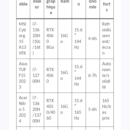
esse
grap
Ram
ono
dèle
n
fort
ur
hiqu
mie
s
e
MSI
i7-
Refr
Cyb
136
RTX
15.6
oidis
org
20H
406
16G
″
sem
4-6h
15
(10c
0
o
144
ent/
A13
/16t
8Go
Hz
écra
VFK
)
n
Asus
Auto
15.6
TUF
i7-
RTX
nom
16G
″
F15
127
406
6-7h
ie/s
o
144
202
00H
0
olidi
Hz
3
té
Acer
i7-
RTX
15.6
165
Nitr
136
405
16G
″
Hz/b
o 5
20H
5-6h
0/40
o
165
as
202
/137
60
Hz
prix
4
00H