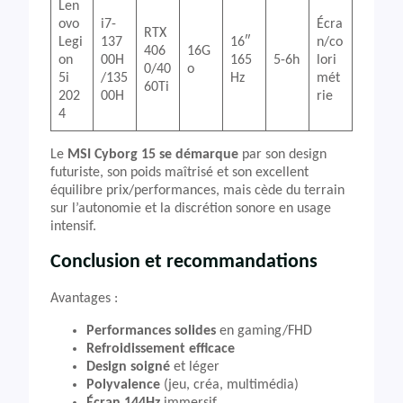
Len
ovo
i7-
Écra
RTX
Legi
137
16″
n/co
406
16G
on
00H
165
5-6h
lori
0/40
o
5i
/135
Hz
mét
60Ti
202
00H
rie
4
Le
MSI Cyborg 15 se démarque
par son design
futuriste, son poids maîtrisé et son excellent
équilibre prix/performances, mais cède du terrain
sur l’autonomie et la discrétion sonore en usage
intensif.
Conclusion et recommandations
Avantages :
Performances solides
en gaming/FHD
Refroidissement efficace
Design soigné
et léger
Polyvalence
(jeu, créa, multimédia)