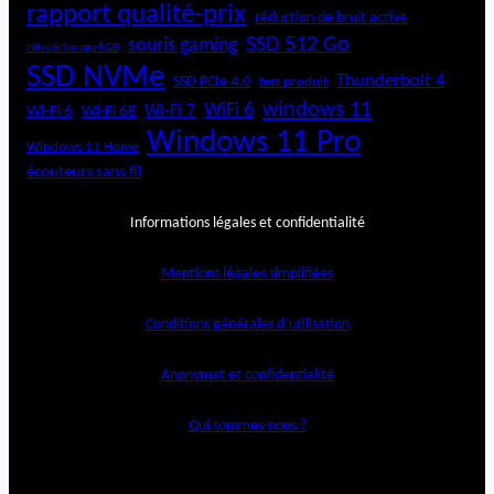
rapport qualité-prix
réduction de bruit active
SSD 512 Go
souris gaming
rétroéclairage RGB
SSD NVMe
Thunderbolt 4
SSD PCIe 4.0
test produit
windows 11
WiFi 6
Wi-Fi 6E
Wi-Fi 7
Wi-Fi 6
Windows 11 Pro
Windows 11 Home
écouteurs sans fil
Informations légales et confidentialité
Mentions légales simplifiées
Conditions générales d’utilisation
Anonymat et confidentialité
Qui sommes-nous ?