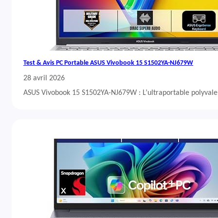
Test & Avis PC Portable ASUS Vivobook 15 S1502YA-NJ679W
28 avril 2026
ASUS Vivobook 15 S1502YA-NJ679W : L’ultraportable polyvalent