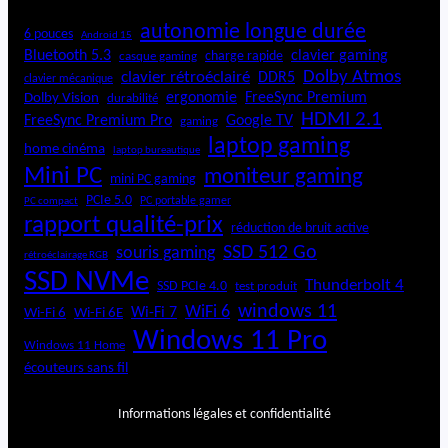
autonomie longue durée
6 pouces
Android 15
Bluetooth 5.3
clavier gaming
charge rapide
casque gaming
Dolby Atmos
clavier rétroéclairé
DDR5
clavier mécanique
ergonomie
FreeSync Premium
Dolby Vision
durabilité
HDMI 2.1
FreeSync Premium Pro
Google TV
gaming
laptop gaming
home cinéma
laptop bureautique
Mini PC
moniteur gaming
mini PC gaming
PCIe 5.0
PC portable gamer
PC compact
rapport qualité-prix
réduction de bruit active
SSD 512 Go
souris gaming
rétroéclairage RGB
SSD NVMe
Thunderbolt 4
SSD PCIe 4.0
test produit
windows 11
WiFi 6
Wi-Fi 6E
Wi-Fi 7
Wi-Fi 6
Windows 11 Pro
Windows 11 Home
écouteurs sans fil
Informations légales et confidentialité