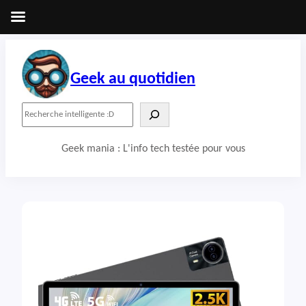
Aller
au
contenu
Geek au quotidien
R
e
c
Geek mania : L'info tech testée pour vous
h
e
r
c
h
e
r