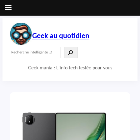
Aller
au
contenu
Geek au quotidien
R
e
c
Geek mania : L'info tech testée pour vous
h
e
r
c
h
e
r