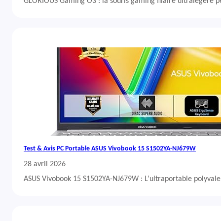
GLORIOUS Gaming O3 : la souris gaming filaire ultralégère 
Test & Avis PC Portable ASUS Vivobook 15 S1502YA-NJ679W
28 avril 2026
ASUS Vivobook 15 S1502YA-NJ679W : L’ultraportable polyvalent