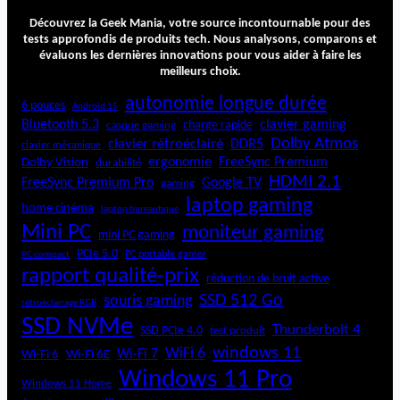
Découvrez la Geek Mania, votre source incontournable pour des
tests approfondis de produits tech. Nous analysons, comparons et
évaluons les dernières innovations pour vous aider à faire les
meilleurs choix.
autonomie longue durée
6 pouces
Android 15
Bluetooth 5.3
clavier gaming
charge rapide
casque gaming
Dolby Atmos
clavier rétroéclairé
DDR5
clavier mécanique
ergonomie
FreeSync Premium
Dolby Vision
durabilité
HDMI 2.1
FreeSync Premium Pro
Google TV
gaming
laptop gaming
home cinéma
laptop bureautique
Mini PC
moniteur gaming
mini PC gaming
PCIe 5.0
PC portable gamer
PC compact
rapport qualité-prix
réduction de bruit active
SSD 512 Go
souris gaming
rétroéclairage RGB
SSD NVMe
Thunderbolt 4
SSD PCIe 4.0
test produit
windows 11
WiFi 6
Wi-Fi 6E
Wi-Fi 7
Wi-Fi 6
Windows 11 Pro
Windows 11 Home