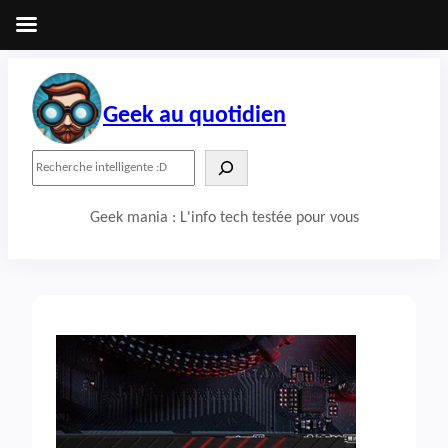
Aller
au
contenu
Geek au quotidien
R
e
c
Geek mania : L'info tech testée pour vous
h
e
r
c
h
e
r