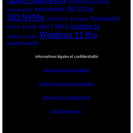
rapport qualité-prix
réduction de bruit active
SSD 512 Go
souris gaming
rétroéclairage RGB
SSD NVMe
Thunderbolt 4
SSD PCIe 4.0
test produit
windows 11
WiFi 6
Wi-Fi 6E
Wi-Fi 7
Wi-Fi 6
Windows 11 Pro
Windows 11 Home
écouteurs sans fil
Informations légales et confidentialité
Mentions légales simplifiées
Conditions générales d’utilisation
Anonymat et confidentialité
Qui sommes-nous ?