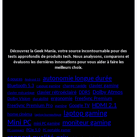
Découvrez la Geek Mania, votre source incontournable pour des
tests approfondis de produits tech. Nous analysons, comparons et
évaluons les dernières innovations pour vous aider à faire les
meilleurs choix.
autonomie longue durée
6 pouces
Android 15
Bluetooth 5.3
clavier gaming
charge rapide
casque gaming
Dolby Atmos
clavier rétroéclairé
DDR5
clavier mécanique
ergonomie
FreeSync Premium
Dolby Vision
durabilité
HDMI 2.1
FreeSync Premium Pro
Google TV
gaming
laptop gaming
home cinéma
laptop bureautique
Mini PC
moniteur gaming
mini PC gaming
PCIe 5.0
PC portable gamer
PC compact