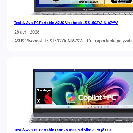
Test & Avis PC Portable ASUS Vivobook 15 S1502YA-NJ679W
28 avril 2026
ASUS Vivobook 15 S1502YA-NJ679W : L’ultraportable polyvalent
Test & Avis PC Portable Lenovo IdeaPad Slim 3 15Q8X10