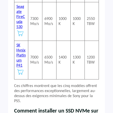
Seag
ate
FireC
7300
6900
1000
1000
2550
uda
Mo/s
Mo/s
K
K
TBW
530
SK
Hynix
Platin
7000
6500
1400
1300
1200
um
Mo/s
Mo/s
K
K
TBW
P41
Ces chiffres montrent que les cinq modèles offrent
des performances exceptionnelles, largement au-
dessus des exigences minimales de Sony pour la
PS5.
Comment installer un SSD NVMe sur