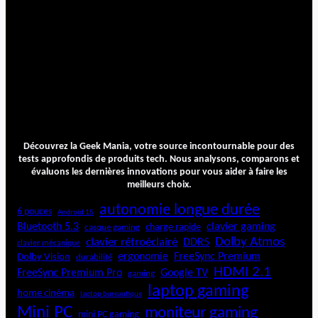
Découvrez la Geek Mania, votre source incontournable pour des
tests approfondis de produits tech. Nous analysons, comparons et
évaluons les dernières innovations pour vous aider à faire les
meilleurs choix.
autonomie longue durée
6 pouces
Android 15
Bluetooth 5.3
clavier gaming
charge rapide
casque gaming
Dolby Atmos
clavier rétroéclairé
DDR5
clavier mécanique
ergonomie
FreeSync Premium
Dolby Vision
durabilité
HDMI 2.1
FreeSync Premium Pro
Google TV
gaming
laptop gaming
home cinéma
laptop bureautique
Mini PC
moniteur gaming
mini PC gaming