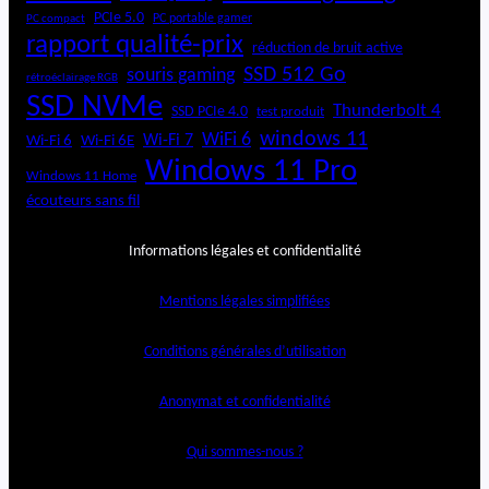
PCIe 5.0
PC portable gamer
PC compact
rapport qualité-prix
réduction de bruit active
SSD 512 Go
souris gaming
rétroéclairage RGB
SSD NVMe
Thunderbolt 4
SSD PCIe 4.0
test produit
windows 11
WiFi 6
Wi-Fi 6E
Wi-Fi 7
Wi-Fi 6
Windows 11 Pro
Windows 11 Home
écouteurs sans fil
Informations légales et confidentialité
Mentions légales simplifiées
Conditions générales d’utilisation
Anonymat et confidentialité
Qui sommes-nous ?