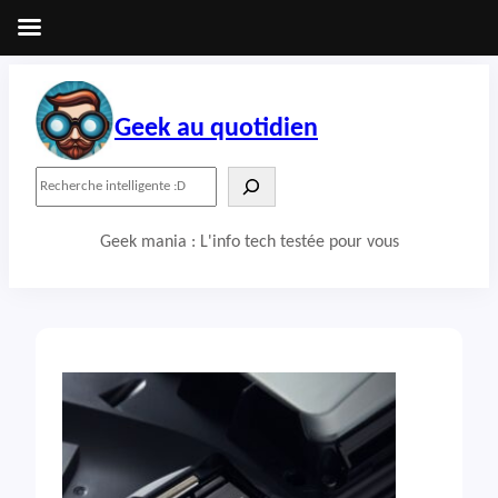
Aller
au
contenu
Geek au quotidien
R
e
c
Geek mania : L'info tech testée pour vous
h
e
r
c
h
e
r