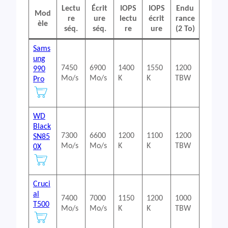
Lectu
Écrit
IOPS
IOPS
Endu
Mod
re
ure
lectu
écrit
rance
èle
séq.
séq.
re
ure
(2 To)
Sams
ung
7450
6900
1400
1550
1200
990
Mo/s
Mo/s
K
K
TBW
Pro
WD
Black
7300
6600
1200
1100
1200
SN85
Mo/s
Mo/s
K
K
TBW
0X
Cruci
al
7400
7000
1150
1200
1000
T500
Mo/s
Mo/s
K
K
TBW