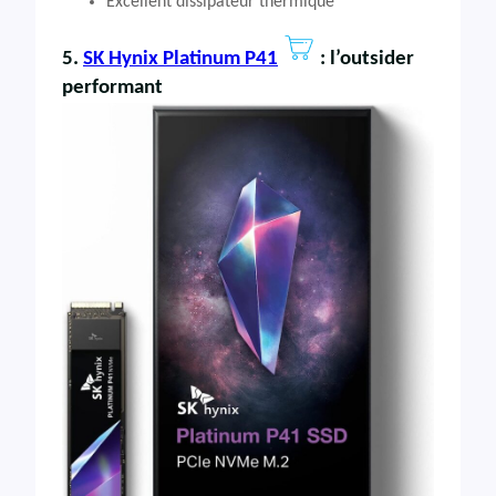
Excellent dissipateur thermique
5.
SK Hynix Platinum P41
: l’outsider
performant