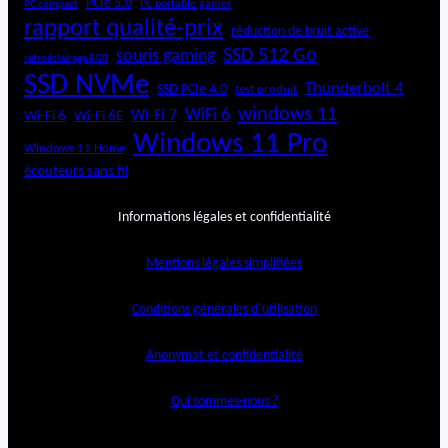
PCIe 5.0
PC portable gamer
PC compact
rapport qualité-prix
réduction de bruit active
SSD 512 Go
souris gaming
rétroéclairage RGB
SSD NVMe
Thunderbolt 4
SSD PCIe 4.0
test produit
windows 11
WiFi 6
Wi-Fi 6E
Wi-Fi 7
Wi-Fi 6
Windows 11 Pro
Windows 11 Home
écouteurs sans fil
Informations légales et confidentialité
Mentions légales simplifiées
Conditions générales d’utilisation
Anonymat et confidentialité
Qui sommes-nous ?