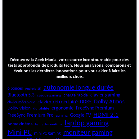
Découvrez la Geek Mania, votre source incontournable pour des
tests approfondis de produits tech. Nous analysons, comparons et
évaluons les dernières innovations pour vous aider à faire les
meilleurs choix.
autonomie longue durée
6 pouces
Android 15
Bluetooth 5.3
clavier gaming
charge rapide
casque gaming
Dolby Atmos
clavier rétroéclairé
DDR5
clavier mécanique
ergonomie
FreeSync Premium
Dolby Vision
durabilité
HDMI 2.1
FreeSync Premium Pro
Google TV
gaming
laptop gaming
home cinéma
laptop bureautique
Mini PC
moniteur gaming
mini PC gaming