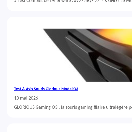
# Test Complet de l’Alienware AW2725QF 27″ 4K UHD : Le Mo
Test & Avis Souris Glorious Model O3
13 mai 2026
GLORIOUS Gaming O3 : la souris gaming filaire ultralégère 