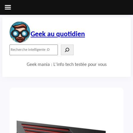
Aller
au
contenu
Geek au quotidien
R
e
c
Geek mania : L'info tech testée pour vous
h
e
r
c
h
e
r