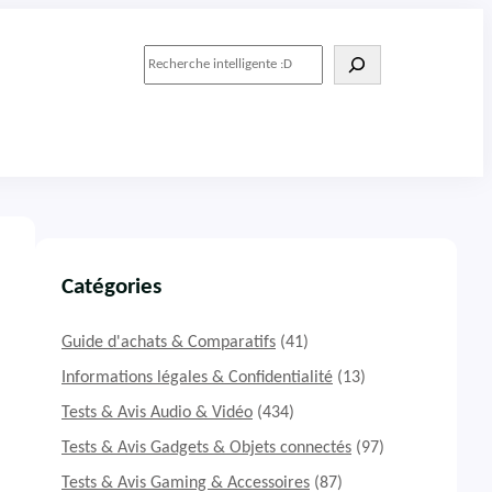
R
e
c
h
e
r
c
h
e
r
Catégories
Guide d'achats & Comparatifs
(41)
Informations légales & Confidentialité
(13)
Tests & Avis Audio & Vidéo
(434)
Tests & Avis Gadgets & Objets connectés
(97)
Tests & Avis Gaming & Accessoires
(87)