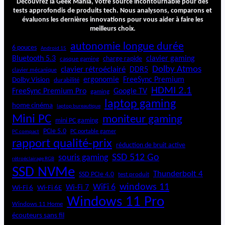
Découvrez la Geek Mania, votre source incontournable pour des
tests approfondis de produits tech. Nous analysons, comparons et
évaluons les dernières innovations pour vous aider à faire les
meilleurs choix.
autonomie longue durée
6 pouces
Android 15
Bluetooth 5.3
clavier gaming
charge rapide
casque gaming
Dolby Atmos
clavier rétroéclairé
DDR5
clavier mécanique
ergonomie
FreeSync Premium
Dolby Vision
durabilité
HDMI 2.1
FreeSync Premium Pro
Google TV
gaming
laptop gaming
home cinéma
laptop bureautique
Mini PC
moniteur gaming
mini PC gaming
PCIe 5.0
PC portable gamer
PC compact
rapport qualité-prix
réduction de bruit active
SSD 512 Go
souris gaming
rétroéclairage RGB
SSD NVMe
Thunderbolt 4
SSD PCIe 4.0
test produit
windows 11
WiFi 6
Wi-Fi 6E
Wi-Fi 7
Wi-Fi 6
Windows 11 Pro
Windows 11 Home
écouteurs sans fil