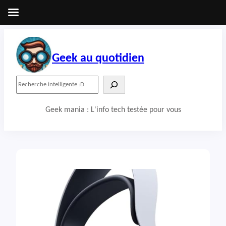
Aller
au
contenu
Geek au quotidien
R
e
c
Geek mania : L'info tech testée pour vous
h
e
r
c
h
e
r