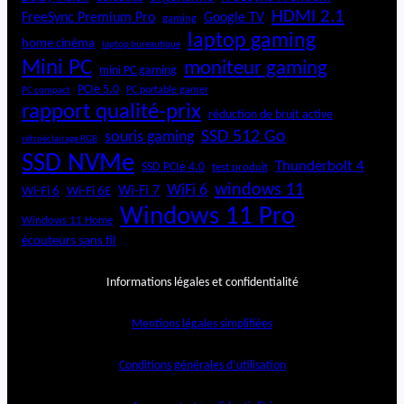
HDMI 2.1
FreeSync Premium Pro
Google TV
gaming
laptop gaming
home cinéma
laptop bureautique
Mini PC
moniteur gaming
mini PC gaming
PCIe 5.0
PC portable gamer
PC compact
rapport qualité-prix
réduction de bruit active
SSD 512 Go
souris gaming
rétroéclairage RGB
SSD NVMe
Thunderbolt 4
SSD PCIe 4.0
test produit
windows 11
WiFi 6
Wi-Fi 6E
Wi-Fi 7
Wi-Fi 6
Windows 11 Pro
Windows 11 Home
écouteurs sans fil
Informations légales et confidentialité
Mentions légales simplifiées
Conditions générales d’utilisation