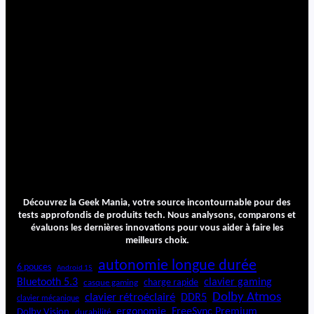
Découvrez la Geek Mania, votre source incontournable pour des
tests approfondis de produits tech. Nous analysons, comparons et
évaluons les dernières innovations pour vous aider à faire les
meilleurs choix.
autonomie longue durée
6 pouces
Android 15
Bluetooth 5.3
clavier gaming
charge rapide
casque gaming
Dolby Atmos
clavier rétroéclairé
DDR5
clavier mécanique
ergonomie
FreeSync Premium
Dolby Vision
durabilité