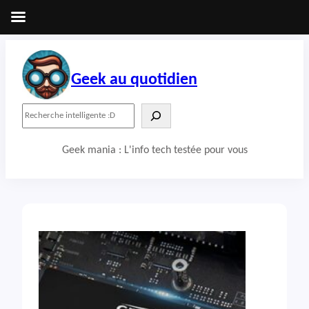
Aller
au
contenu
Geek au quotidien
R
e
c
Geek mania : L'info tech testée pour vous
h
e
r
c
h
e
r