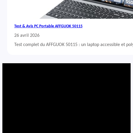
Test & Avis PC Portable AFFGUOK 50115
26 avril 2026
Test complet du AFFGUOK 50115 : un laptop accessible et po