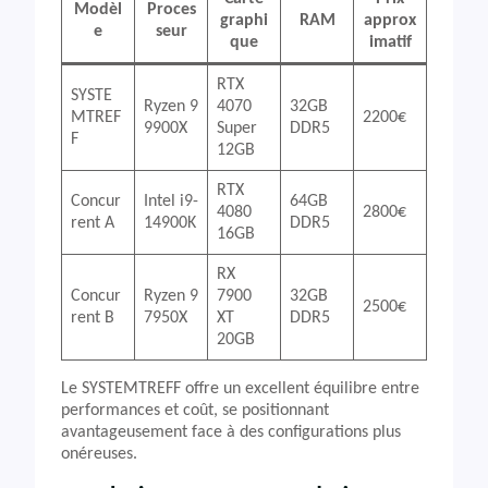
Modèl
Proces
graphi
RAM
approx
e
seur
que
imatif
RTX
SYSTE
Ryzen 9
4070
32GB
MTREF
2200€
9900X
Super
DDR5
F
12GB
RTX
Concur
Intel i9-
64GB
4080
2800€
rent A
14900K
DDR5
16GB
RX
Concur
Ryzen 9
7900
32GB
2500€
rent B
7950X
XT
DDR5
20GB
Le SYSTEMTREFF offre un excellent équilibre entre
performances et coût, se positionnant
avantageusement face à des configurations plus
onéreuses.