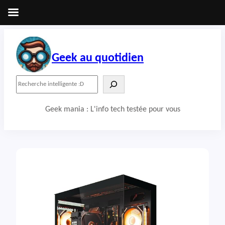
Aller
au
contenu
Geek au quotidien
R
e
c
Geek mania : L'info tech testée pour vous
h
e
r
c
h
e
r