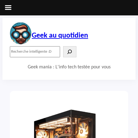
Aller
au
contenu
Geek au quotidien
R
e
c
Geek mania : L'info tech testée pour vous
h
e
r
c
h
e
r