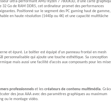
cesseur ultra-performant AMD Ryzen 7 7800X3D, d’une carte graphiq
32 Go de RAM DDR5, cet ordinateur promet des performances
 exigeantes. Positionné sur le segment des PC gaming haut de gamme,
rochable en haute résolution (1440p ou 4K) et une capacité multitâche
ne et épuré. Le boîtier est équipé d’un panneau frontal en mesh
GB personnalisable qui ajoute une touche esthétique. Sa conception
rmique mais aussi une facilité d’accès aux composants pour les mise
amers professionnels
et les
créateurs de contenu multimédia
. Grâc
r exécuter des jeux AAA avec des paramètres graphiques au maximum
ng ou le montage vidéo.