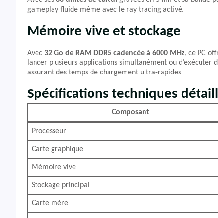
Avec ses
60 unités de calcul
gravées en 5 nm et sa bande pa
gameplay fluide même avec le ray tracing activé.
Mémoire vive et stockage
Avec
32 Go de RAM DDR5 cadencée à 6000 MHz
, ce PC off
lancer plusieurs applications simultanément ou d’exécuter 
assurant des temps de chargement ultra-rapides.
Spécifications techniques détail
Composant
Processeur
Carte graphique
Mémoire vive
Stockage principal
Carte mère