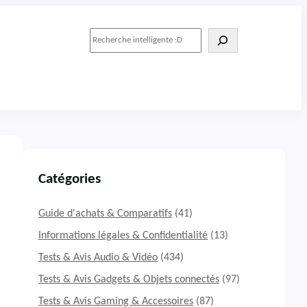
R
e
c
h
e
r
c
h
e
r
Catégories
Guide d'achats & Comparatifs
(41)
Informations légales & Confidentialité
(13)
Tests & Avis Audio & Vidéo
(434)
Tests & Avis Gadgets & Objets connectés
(97)
Tests & Avis Gaming & Accessoires
(87)