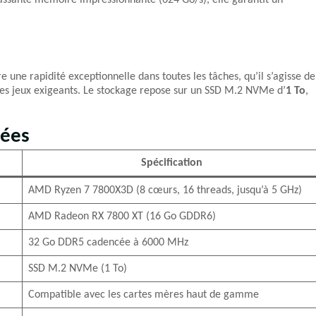
ssante mémoire impressionnante (624 Go/s), elle garantit un
re une rapidité exceptionnelle dans toutes les tâches, qu’il s’agisse de
des jeux exigeants. Le stockage repose sur un SSD M.2 NVMe d’
1 To
,
lées
Spécification
AMD Ryzen 7 7800X3D (8 cœurs, 16 threads, jusqu’à 5 GHz)
AMD Radeon RX 7800 XT (16 Go GDDR6)
32 Go DDR5 cadencée à 6000 MHz
SSD M.2 NVMe (1 To)
Compatible avec les cartes mères haut de gamme