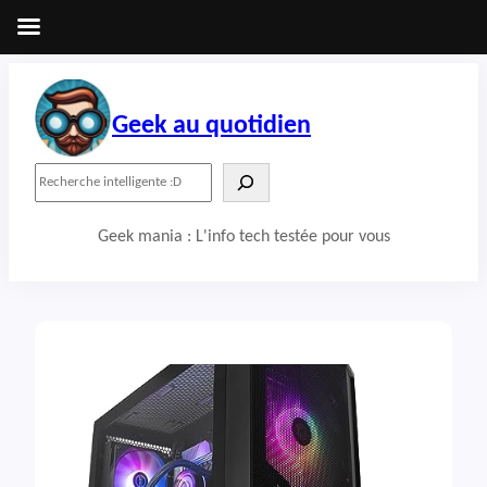
Aller
au
contenu
Geek au quotidien
R
e
c
Geek mania : L'info tech testée pour vous
h
e
r
c
h
e
r