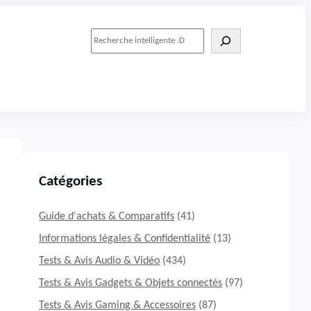
R
e
c
h
e
r
c
h
e
r
Catégories
Guide d'achats & Comparatifs
(41)
Informations légales & Confidentialité
(13)
Tests & Avis Audio & Vidéo
(434)
Tests & Avis Gadgets & Objets connectés
(97)
Tests & Avis Gaming & Accessoires
(87)