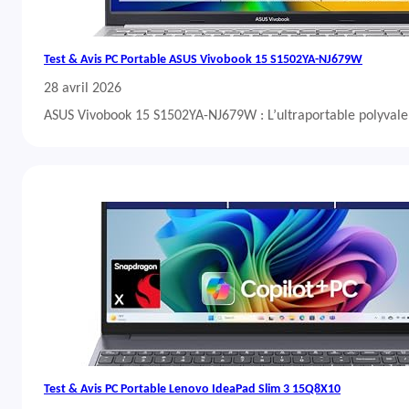
Test & Avis PC Portable ASUS Vivobook 15 S1502YA-NJ679W
28 avril 2026
ASUS Vivobook 15 S1502YA-NJ679W : L’ultraportable polyvalent
Test & Avis PC Portable Lenovo IdeaPad Slim 3 15Q8X10