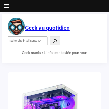
Aller
au
contenu
Geek au quotidien
R
e
c
Geek mania : L'info tech testée pour vous
h
e
r
c
h
e
r