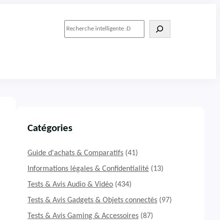
R
e
c
h
e
r
c
h
e
r
Catégories
Guide d'achats & Comparatifs
(41)
Informations légales & Confidentialité
(13)
Tests & Avis Audio & Vidéo
(434)
Tests & Avis Gadgets & Objets connectés
(97)
Tests & Avis Gaming & Accessoires
(87)