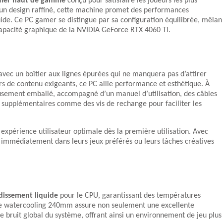
mer haut de gamme
conçu pour satisfaire les joueurs les plus
 un design raffiné, cette machine promet des performances
ide. Ce PC gamer se distingue par sa configuration équilibrée, mêlan
capacité graphique de la NVIDIA GeForce RTX 4060 Ti.
 avec un boîtier aux lignes épurées qui ne manquera pas d’attirer
rs de contenu exigeants, ce PC allie performance et esthétique. À
eusement emballé, accompagné d’un manuel d’utilisation, des câbles
s supplémentaires comme des vis de rechange pour faciliter les
expérience utilisateur optimale dès la première utilisation. Avec
r immédiatement dans leurs jeux préférés ou leurs tâches créatives
dissement liquide
pour le CPU, garantissant des températures
 Le watercooling 240mm assure non seulement une excellente
e bruit global du système, offrant ainsi un environnement de jeu plus