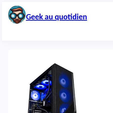
Aller
au
contenu
Geek au quotidien