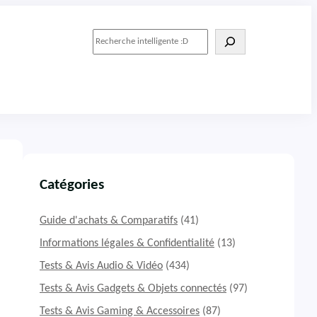
R
e
c
h
e
r
c
h
e
r
Catégories
Guide d'achats & Comparatifs
(41)
Informations légales & Confidentialité
(13)
Tests & Avis Audio & Vidéo
(434)
Tests & Avis Gadgets & Objets connectés
(97)
Tests & Avis Gaming & Accessoires
(87)