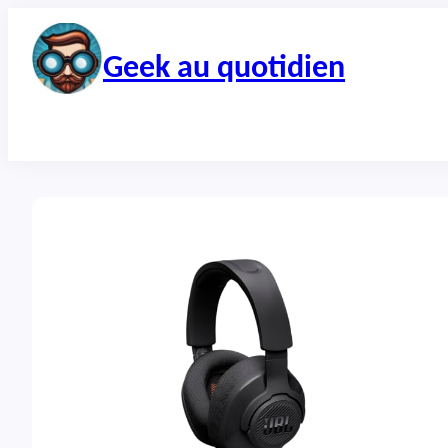
Aller
au
contenu
Geek au quotidien