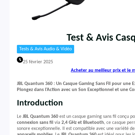
Test & Avis Ca
Tests & Avis Audio & Vidéo
25 février 2025
Acheter au meilleur prix et le
JBL Quantum 360 : Un Casque Gaming Sans Fil pour une 
Plongez dans l’Action avec un Son Exceptionnel et une C
Introduction
Le
JBL Quantum 360
est un casque gaming sans fil conçu po
connexion sans fil
via
2,4 GHz et Bluetooth
, ce casque per
sonore exceptionnelle. Il est compatible avec une variété
appareils mobiles
. Le
JBL Quantum 360
est idéal pour les 