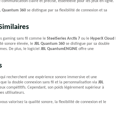
ommunication claire et précise, essentielle pour les jeux en ligne.
L Quantum 360
se distingue par sa flexibilité de connexion et sa
imilaires
es gaming sans fil comme le
SteelSeries Arctis 7
ou le
HyperX Cloud I
té sonore élevée, le
JBL Quantum 360
se distingue par sa double
mes. De plus, le logiciel
JBL QuantumENGINE
offre une
s
s qui recherchent une expérience sonore immersive et une
que la double connexion sans fil et la personnalisation via
JBL
jeux compétitifs. Cependant, son poids légèrement supérieur à
s utilisateurs.
us valorisez la qualité sonore, la flexibilité de connexion et le