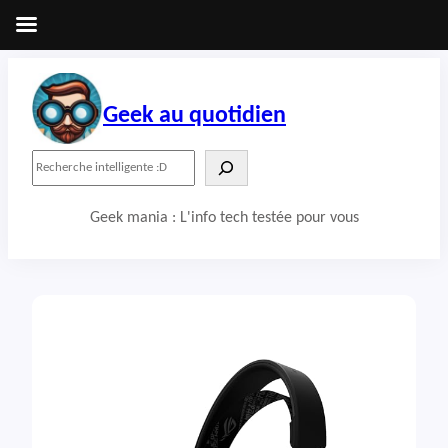
Aller
au
contenu
Geek au quotidien
R
e
c
Geek mania : L'info tech testée pour vous
h
e
r
c
h
e
r