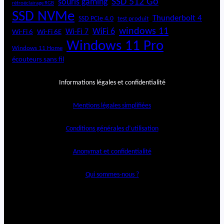
SSD 512 Go
souris gaming
rétroéclairage RGB
SSD NVMe
Thunderbolt 4
SSD PCIe 4.0
test produit
windows 11
WiFi 6
Wi-Fi 6E
Wi-Fi 7
Wi-Fi 6
Windows 11 Pro
Windows 11 Home
écouteurs sans fil
Informations légales et confidentialité
Mentions légales simplifiées
Conditions générales d’utilisation
Anonymat et confidentialité
Qui sommes-nous ?