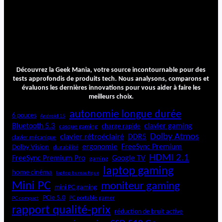
Découvrez la Geek Mania, votre source incontournable pour des
tests approfondis de produits tech. Nous analysons, comparons et
évaluons les dernières innovations pour vous aider à faire les
meilleurs choix.
autonomie longue durée
6 pouces
Android 15
Bluetooth 5.3
clavier gaming
charge rapide
casque gaming
Dolby Atmos
clavier rétroéclairé
DDR5
clavier mécanique
ergonomie
FreeSync Premium
Dolby Vision
durabilité
HDMI 2.1
FreeSync Premium Pro
Google TV
gaming
laptop gaming
home cinéma
laptop bureautique
Mini PC
moniteur gaming
mini PC gaming
PCIe 5.0
PC portable gamer
PC compact
rapport qualité-prix
réduction de bruit active