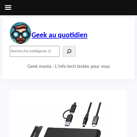
Aller
au
contenu
Geek au quotidien
R
e
c
Geek mania : L'info tech testée pour vous
h
e
r
c
h
e
r