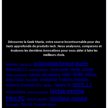
Découvrez la Geek Mania, votre source incontournable pour des
tests approfondis de produits tech. Nous analysons, comparons et
évaluons les dernières innovations pour vous aider à faire les
meilleurs choix.
autonomie longue durée
6 pouces
Android 15
Bluetooth 5.3
clavier gaming
charge rapide
casque gaming
Dolby Atmos
clavier rétroéclairé
DDR5
clavier mécanique
ergonomie
FreeSync Premium
Dolby Vision
durabilité
HDMI 2.1
FreeSync Premium Pro
Google TV
gaming
laptop gaming
home cinéma
laptop bureautique
Mini PC
moniteur gaming
mini PC gaming
PCIe 5.0
PC portable gamer
PC compact