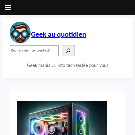
Aller
au
contenu
Geek au quotidien
R
e
c
Geek mania : L'info tech testée pour vous
h
e
r
c
h
e
r