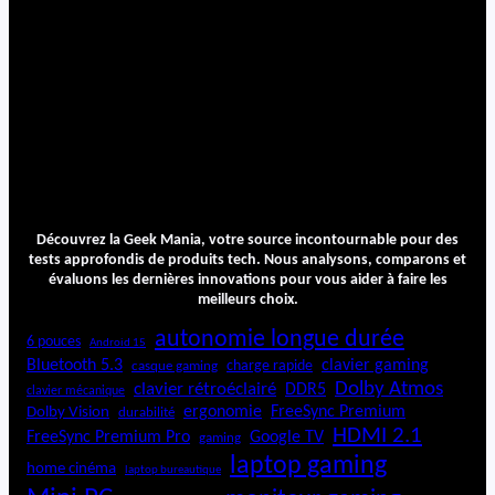
Découvrez la Geek Mania, votre source incontournable pour des
tests approfondis de produits tech. Nous analysons, comparons et
évaluons les dernières innovations pour vous aider à faire les
meilleurs choix.
autonomie longue durée
6 pouces
Android 15
Bluetooth 5.3
clavier gaming
charge rapide
casque gaming
Dolby Atmos
clavier rétroéclairé
DDR5
clavier mécanique
ergonomie
FreeSync Premium
Dolby Vision
durabilité
HDMI 2.1
FreeSync Premium Pro
Google TV
gaming
laptop gaming
home cinéma
laptop bureautique