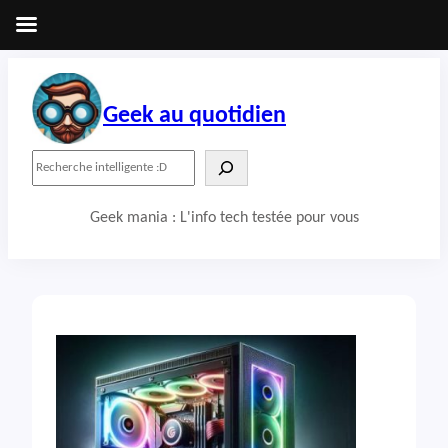
Aller
au
contenu
Geek au quotidien
R
e
c
Geek mania : L'info tech testée pour vous
h
e
r
c
h
e
r