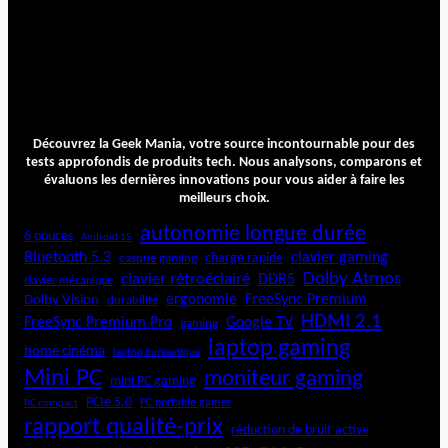
Découvrez la Geek Mania, votre source incontournable pour des
tests approfondis de produits tech. Nous analysons, comparons et
évaluons les dernières innovations pour vous aider à faire les
meilleurs choix.
autonomie longue durée
6 pouces
Android 15
Bluetooth 5.3
clavier gaming
charge rapide
casque gaming
Dolby Atmos
clavier rétroéclairé
DDR5
clavier mécanique
ergonomie
FreeSync Premium
Dolby Vision
durabilité
HDMI 2.1
FreeSync Premium Pro
Google TV
gaming
laptop gaming
home cinéma
laptop bureautique
Mini PC
moniteur gaming
mini PC gaming
PCIe 5.0
PC portable gamer
PC compact
rapport qualité-prix
réduction de bruit active