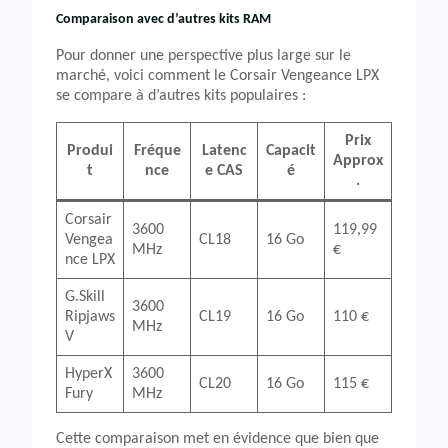
Comparaison avec d’autres kits RAM
Pour donner une perspective plus large sur le
marché, voici comment le Corsair Vengeance LPX
se compare à d’autres kits populaires :
Prix
Produi
Fréque
Latenc
Capacit
Approx
t
nce
e CAS
é
.
Corsair
3600
119,99
Vengea
CL18
16 Go
MHz
€
nce LPX
G.Skill
3600
Ripjaws
CL19
16 Go
110 €
MHz
V
HyperX
3600
CL20
16 Go
115 €
Fury
MHz
Cette comparaison met en évidence que bien que