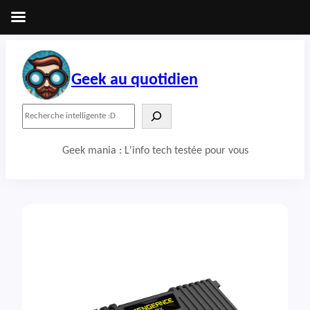
Aller
au
contenu
Geek au quotidien
R
e
c
Geek mania : L'info tech testée pour vous
h
e
r
c
h
e
r