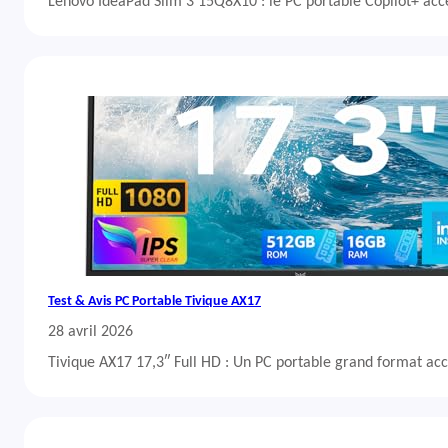
Lenovo IdeaPad Slim 3 15Q8X10 : le PC portable Copilot+ acc
Test & Avis PC Portable Tivique AX17
28 avril 2026
Tivique AX17 17,3″ Full HD : Un PC portable grand format acc