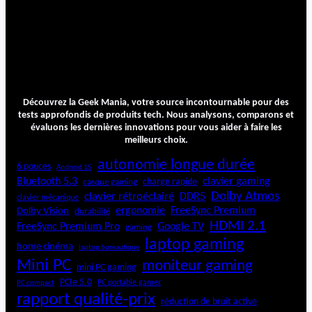
Découvrez la Geek Mania, votre source incontournable pour des
tests approfondis de produits tech. Nous analysons, comparons et
évaluons les dernières innovations pour vous aider à faire les
meilleurs choix.
autonomie longue durée
6 pouces
Android 15
Bluetooth 5.3
clavier gaming
charge rapide
casque gaming
Dolby Atmos
clavier rétroéclairé
DDR5
clavier mécanique
ergonomie
FreeSync Premium
Dolby Vision
durabilité
HDMI 2.1
FreeSync Premium Pro
Google TV
gaming
laptop gaming
home cinéma
laptop bureautique
Mini PC
moniteur gaming
mini PC gaming
PCIe 5.0
PC portable gamer
PC compact
rapport qualité-prix
réduction de bruit active