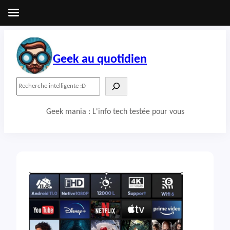
Aller
au
contenu
Geek au quotidien
R
e
c
Geek mania : L'info tech testée pour vous
h
e
r
c
h
e
r