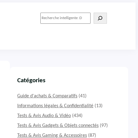
R
e
c
h
e
r
c
h
e
r
Catégories
Guide d'achats & Comparatifs
(41)
Informations légales & Confidentialité
(13)
Tests & Avis Audio & Vidéo
(434)
Tests & Avis Gadgets & Objets connectés
(97)
Tests & Avis Gaming & Accessoires
(87)