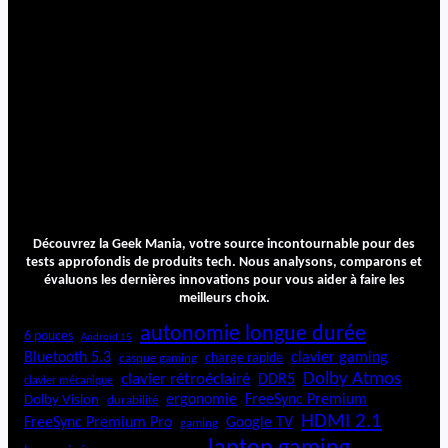
Découvrez la Geek Mania, votre source incontournable pour des
tests approfondis de produits tech. Nous analysons, comparons et
évaluons les dernières innovations pour vous aider à faire les
meilleurs choix.
autonomie longue durée
6 pouces
Android 15
Bluetooth 5.3
clavier gaming
charge rapide
casque gaming
Dolby Atmos
clavier rétroéclairé
DDR5
clavier mécanique
ergonomie
FreeSync Premium
Dolby Vision
durabilité
HDMI 2.1
FreeSync Premium Pro
Google TV
gaming