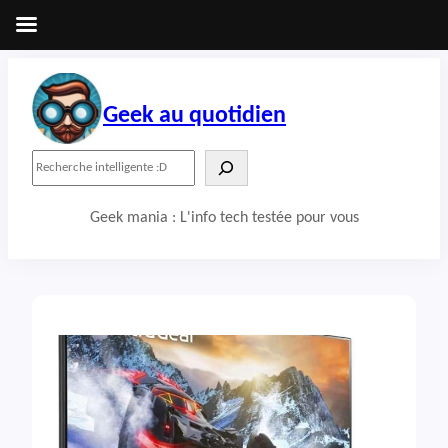
Aller
au
contenu
Geek au quotidien
R
e
c
Geek mania : L'info tech testée pour vous
h
e
r
c
h
e
r