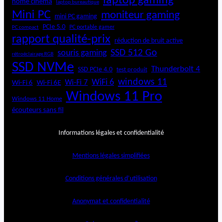
laptop gaming
home cinéma
laptop bureautique
Mini PC
moniteur gaming
mini PC gaming
PCIe 5.0
PC portable gamer
PC compact
rapport qualité-prix
réduction de bruit active
SSD 512 Go
souris gaming
rétroéclairage RGB
SSD NVMe
Thunderbolt 4
SSD PCIe 4.0
test produit
windows 11
WiFi 6
Wi-Fi 6E
Wi-Fi 7
Wi-Fi 6
Windows 11 Pro
Windows 11 Home
écouteurs sans fil
Informations légales et confidentialité
Mentions légales simplifiées
Conditions générales d’utilisation
Anonymat et confidentialité