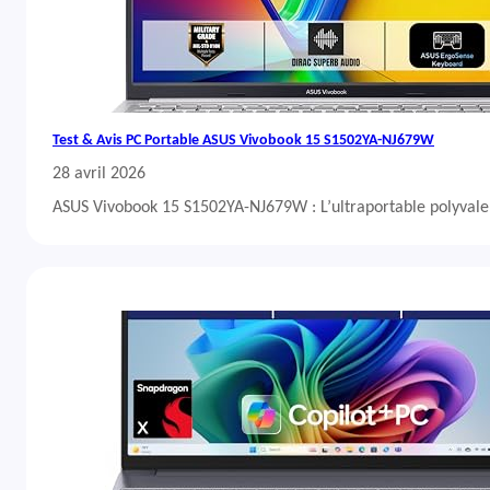
Test & Avis PC Portable ASUS Vivobook 15 S1502YA-NJ679W
28 avril 2026
ASUS Vivobook 15 S1502YA-NJ679W : L’ultraportable polyvalent