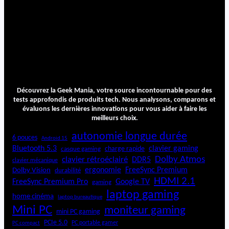
Découvrez la Geek Mania, votre source incontournable pour des
tests approfondis de produits tech. Nous analysons, comparons et
évaluons les dernières innovations pour vous aider à faire les
meilleurs choix.
autonomie longue durée
6 pouces
Android 15
Bluetooth 5.3
clavier gaming
charge rapide
casque gaming
Dolby Atmos
clavier rétroéclairé
DDR5
clavier mécanique
ergonomie
FreeSync Premium
Dolby Vision
durabilité
HDMI 2.1
FreeSync Premium Pro
Google TV
gaming
laptop gaming
home cinéma
laptop bureautique
Mini PC
moniteur gaming
mini PC gaming
PCIe 5.0
PC portable gamer
PC compact