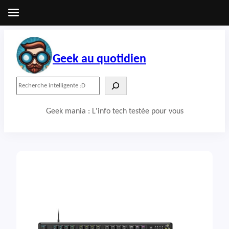
Aller
au
contenu
Geek au quotidien
R
e
c
Geek mania : L'info tech testée pour vous
h
e
r
c
h
e
r