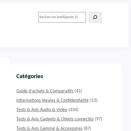
R
e
c
h
e
r
c
h
e
r
Catégories
Guide d'achats & Comparatifs
(41)
Informations légales & Confidentialité
(13)
Tests & Avis Audio & Vidéo
(434)
Tests & Avis Gadgets & Objets connectés
(97)
Tests & Avis Gaming & Accessoires
(87)