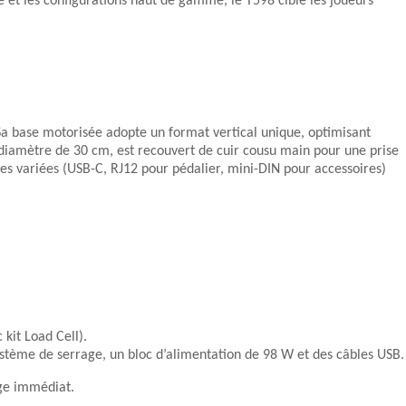
 et les configurations haut de gamme, le T598 cible les joueurs
.
Sa base motorisée adopte un format vertical unique, optimisant
un diamètre de 30 cm, est recouvert de cuir cousu main pour une prise
es variées (USB-C, RJ12 pour pédalier, mini-DIN pour accessoires)
kit Load Cell).
stème de serrage, un bloc d’alimentation de 98 W et des câbles USB.
age immédiat.