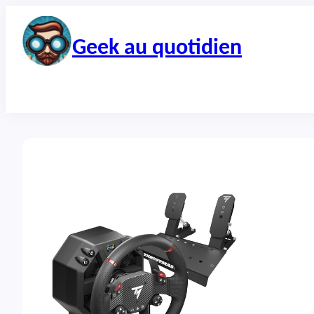
Aller
au
contenu
Geek au quotidien