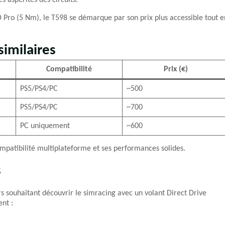
s aspérités des circuits.
Pro (5 Nm), le T598 se démarque par son prix plus accessible tout e
imilaires
Compatibilité
Prix (€)
PS5/PS4/PC
~500
PS5/PS4/PC
~700
PC uniquement
~600
ompatibilité multiplateforme et ses performances solides.
s
s souhaitant découvrir le simracing avec un volant Direct Drive
ent :