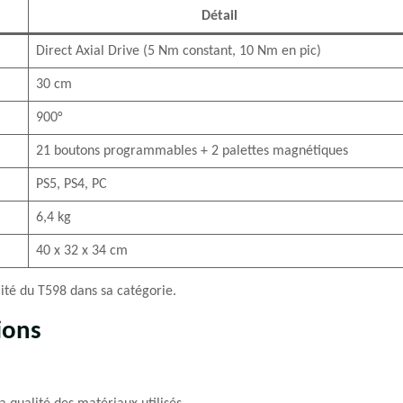
Détail
Direct Axial Drive (5 Nm constant, 10 Nm en pic)
30 cm
900°
21 boutons programmables + 2 palettes magnétiques
PS5, PS4, PC
6,4 kg
40 x 32 x 34 cm
lité du T598 dans sa catégorie.
ions