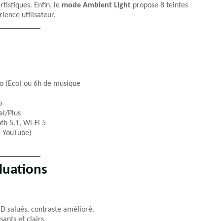
tistiques. Enfin, le
mode Ambient Light
propose 8 teintes
ience utilisateur.
éo (Eco) ou 6h de musique
o
l/Plus
h 5.1, Wi-Fi 5
, YouTube)
luations
HD salués, contraste amélioré.
ants et clairs.