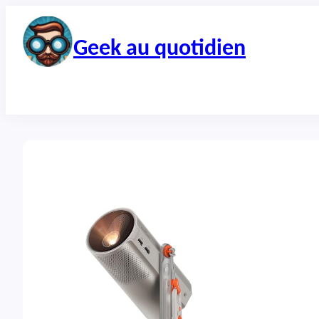
Aller
au
contenu
Geek au quotidien