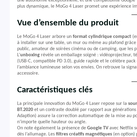
une autonomie exceptionnelle, et une compatibilité Google T
plus dynamique, le MoGo 4 Laser promet une expérience imme
Vue d’ensemble du produit
Le MoGo 4 Laser arbore un
format cylindrique compact
(e
à installer sur une table, un mur ou même au plafond grâce
public, amateur de soirées cinéma ou de camping, que les pr
L’
unboxing
révèle un emballage soigné : vidéoprojecteur, t
(USB-C, compatible PD 3.0), guide rapide et le célèbre pack
l’ambiance lumineuse selon vos envies. On retrouve la signa
accessoire.
Caractéristiques clés
La principale innovation du MoGo 4 Laser repose sur la
sour
BT.2020
et un contraste doublé par rapport aux générations 
Adaption) assure la correction automatique de la mise au poi
n’importe quelle hauteur ou angle.
On note également la présence de
Google TV
avec Netflix s
dès l’allumage. Les
filtres créatifs magnétiques
(en option) 