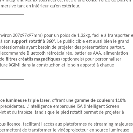
V intégrant Netflix sous licence. Face à une concurrence de plus en
rsive tant en intérieur qu’en extérieur.
nviron 207x97x97mm) pour un poids de 1,32kg, facile à transporter e
 à son
support rotatif à 360°
. Le public cible est aussi bien le grand
ofessionnels ayant besoin de projeter des présentations partout.
élécommande Bluetooth rétroéclairée, batteries AAA, alimentation
 de
filtres créatifs magnétiques
(optionnels) pour personnaliser
ture XGIMI dans la construction et le soin apporté à chaque
ce lumineuse triple laser
, offrant une
gamme de couleurs 110%
précédentes. L’intelligence embarquée ISA (Intelligent Screen
nt et du trapèze, tandis que le pied rotatif permet de projeter à
ous licence, facilitant l’accès aux plateformes de streaming majeures
permettent de transformer le vidéoprojecteur en source lumineuse