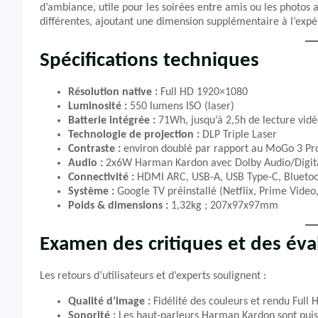
d’ambiance, utile pour les soirées entre amis ou les photos ar
différentes, ajoutant une dimension supplémentaire à l’expér
Spécifications techniques
Résolution native :
Full HD 1920×1080
Luminosité :
550 lumens ISO (laser)
Batterie intégrée :
71Wh, jusqu’à 2,5h de lecture vid
Technologie de projection :
DLP Triple Laser
Contraste :
environ doublé par rapport au MoGo 3 Pr
Audio :
2x6W Harman Kardon avec Dolby Audio/Digita
Connectivité :
HDMI ARC, USB-A, USB Type-C, Bluetoot
Système :
Google TV préinstallé (Netflix, Prime Video
Poids & dimensions :
1,32kg ; 207x97x97mm
Examen des critiques et des éva
Les retours d’utilisateurs et d’experts soulignent :
Qualité d’image :
Fidélité des couleurs et rendu Full 
Sonorité :
Les haut-parleurs Harman Kardon sont puiss