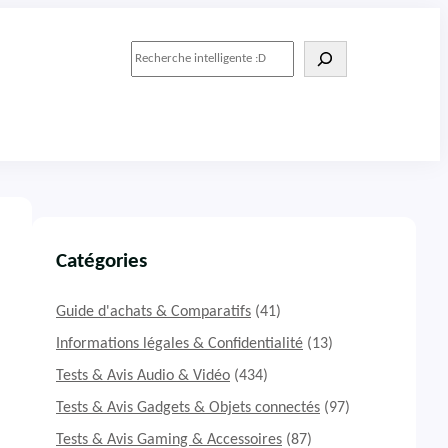
R
e
c
h
e
r
c
h
e
r
Catégories
Guide d'achats & Comparatifs
(41)
Informations légales & Confidentialité
(13)
Tests & Avis Audio & Vidéo
(434)
Tests & Avis Gadgets & Objets connectés
(97)
Tests & Avis Gaming & Accessoires
(87)