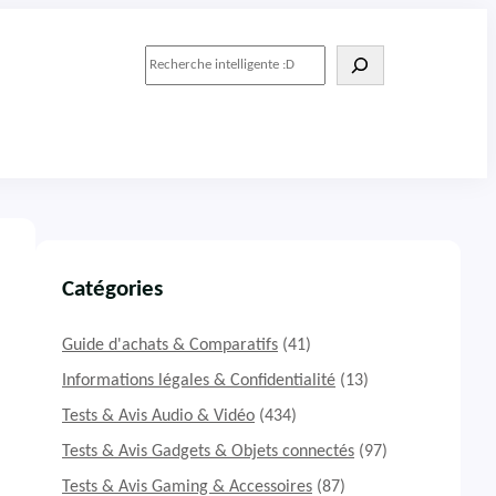
R
e
c
h
e
r
c
h
e
r
Catégories
Guide d'achats & Comparatifs
(41)
Informations légales & Confidentialité
(13)
Tests & Avis Audio & Vidéo
(434)
Tests & Avis Gadgets & Objets connectés
(97)
Tests & Avis Gaming & Accessoires
(87)