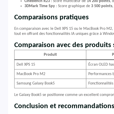
Cinebench R23
: Score multicœur de
14 200 points
, 
3DMark Time Spy
: Score graphique de
3 500 points
,
Comparaisons pratiques
En comparaison avec le Dell XPS 15 ou le MacBook Pro M2, 
tout en offrant des fonctionnalités IA uniques grâce à Windo
Comparaison avec des produits s
Produit
P
Dell XPS 15
Écran OLED hau
MacBook Pro M2
Performances b
Samsung Galaxy Book5
Fonctionnalités
Le Galaxy Book5 se positionne comme un excellent compromi
Conclusion et recommandation