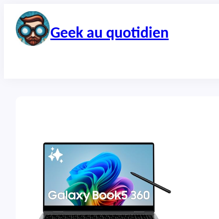
Aller
au
contenu
Geek au quotidien