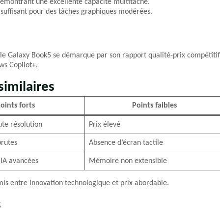
démontrant une excellente capacité multitâche.
 suffisant pour des tâches graphiques modérées.
le Galaxy Book5 se démarque par son rapport qualité-prix compétitif
ws Copilot+.
imilaires
oints forts
Points faibles
te résolution
Prix élevé
rutes
Absence d’écran tactile
 IA avancées
Mémoire non extensible
s entre innovation technologique et prix abordable.
s