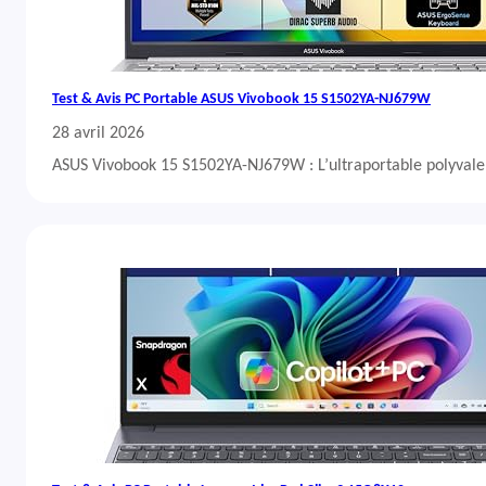
Test & Avis PC Portable ASUS Vivobook 15 S1502YA-NJ679W
28 avril 2026
ASUS Vivobook 15 S1502YA-NJ679W : L’ultraportable polyvalent