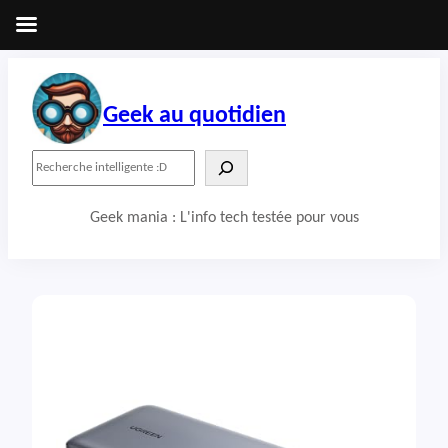
Aller
au
contenu
Geek au quotidien
R
e
c
Geek mania : L'info tech testée pour vous
h
e
r
c
h
e
r