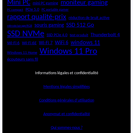
Mini PC
moniteur gaming
mini PC gaming
PCIe 5.0
PC portable gamer
PC compact
rapport qualité-prix
réduction de bruit active
SSD 512 Go
souris gaming
rétroéclairage RGB
SSD NVMe
Thunderbolt 4
SSD PCIe 4.0
test produit
windows 11
WiFi 6
Wi-Fi 6E
Wi-Fi 7
Wi-Fi 6
Windows 11 Pro
Windows 11 Home
écouteurs sans fil
Informations légales et confidentialité
Mentions légales simplifiées
Conditions générales d’utilisation
Anonymat et confidentialité
Qui sommes-nous ?