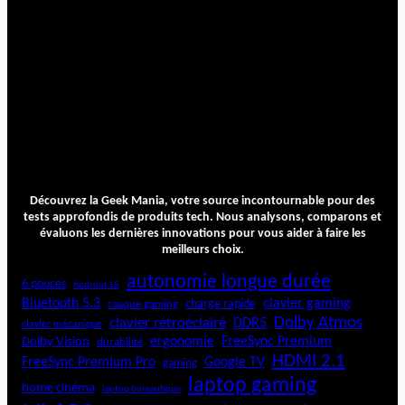
Découvrez la Geek Mania, votre source incontournable pour des
tests approfondis de produits tech. Nous analysons, comparons et
évaluons les dernières innovations pour vous aider à faire les
meilleurs choix.
autonomie longue durée
6 pouces
Android 15
Bluetooth 5.3
clavier gaming
charge rapide
casque gaming
Dolby Atmos
clavier rétroéclairé
DDR5
clavier mécanique
ergonomie
FreeSync Premium
Dolby Vision
durabilité
HDMI 2.1
FreeSync Premium Pro
Google TV
gaming
laptop gaming
home cinéma
laptop bureautique